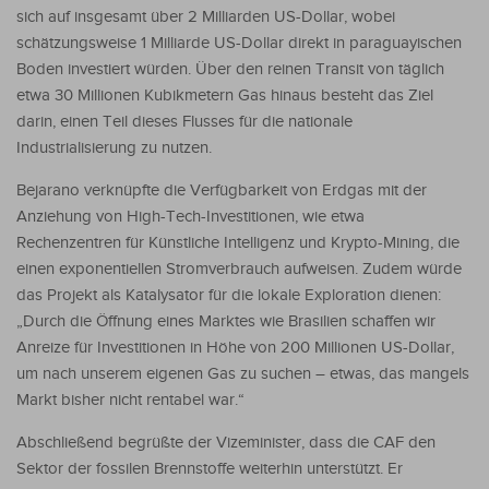
sich auf insgesamt über 2 Milliarden US-Dollar, wobei
schätzungsweise 1 Milliarde US-Dollar direkt in paraguayischen
Boden investiert würden. Über den reinen Transit von täglich
etwa 30 Millionen Kubikmetern Gas hinaus besteht das Ziel
darin, einen Teil dieses Flusses für die nationale
Industrialisierung zu nutzen.
Bejarano verknüpfte die Verfügbarkeit von Erdgas mit der
Anziehung von High-Tech-Investitionen, wie etwa
Rechenzentren für Künstliche Intelligenz und Krypto-Mining, die
einen exponentiellen Stromverbrauch aufweisen. Zudem würde
das Projekt als Katalysator für die lokale Exploration dienen:
„Durch die Öffnung eines Marktes wie Brasilien schaffen wir
Anreize für Investitionen in Höhe von 200 Millionen US-Dollar,
um nach unserem eigenen Gas zu suchen – etwas, das mangels
Markt bisher nicht rentabel war.“
Abschließend begrüßte der Vizeminister, dass die CAF den
Sektor der fossilen Brennstoffe weiterhin unterstützt. Er