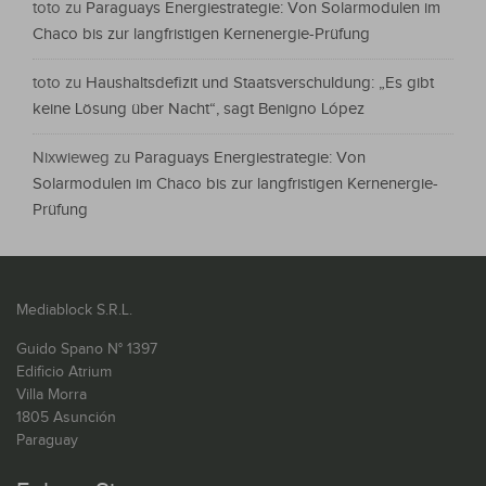
toto
zu
Paraguays Energiestrategie: Von Solarmodulen im
Chaco bis zur langfristigen Kernenergie-Prüfung
toto
zu
Haushaltsdefizit und Staatsverschuldung: „Es gibt
keine Lösung über Nacht“, sagt Benigno López
Nixwieweg
zu
Paraguays Energiestrategie: Von
Solarmodulen im Chaco bis zur langfristigen Kernenergie-
Prüfung
Mediablock S.R.L.
Guido Spano N° 1397
Edificio Atrium
Villa Morra
1805 Asunción
Paraguay