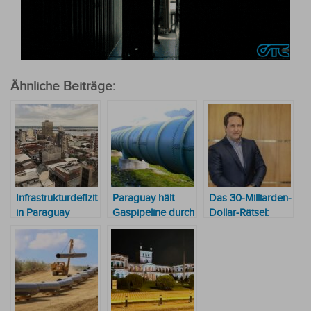
Ähnliche Beiträge:
Infrastrukturdefizit
Paraguay hält
Das 30-Milliarden-
in Paraguay
Gaspipeline durch
Dollar-Rätsel:
beträgt rund 35
den Chaco für die
Warum Paraguay
Milliarden US-
strategischste
seine Infrastruktur
Dollar
Route in der
vernachlässigt
Region