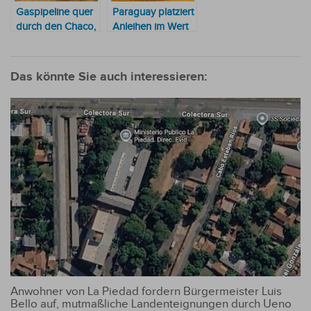
Gaspipeline quer
Paraguay platziert
durch den Chaco,
Anleihen im Wert
wenn nötig auch
von 1,2 Milliarden
ohne
US-Dollar: War
Machbarkeitsstudie
der Investment
Das könnte Sie auch interessieren:
Grade hilfreich?
Anwohner von La Piedad fordern Bürgermeister Luis
Bello auf, mutmaßliche Landenteignungen durch Ueno