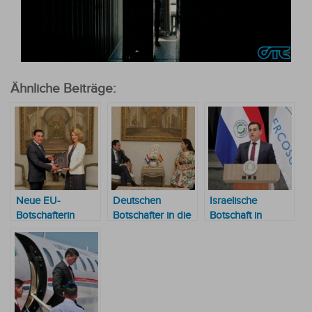
Ähnliche Beiträge:
Neue EU-
Deutschen
Israelische
Botschafterin
Botschafter in die
Botschaft in
überreicht
bilaterale Agenda
Paraguay soll im
Beglaubigungsschreiben
mit einbezogen
Juli eröffnet
an den
werden
Außenminister