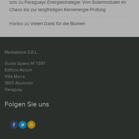
toto
zu
Paraguays Energiestrategie: Von Solarmodulen im
Chaco bis zur langfristigen Kernenergie-Prüfung
Haribo
zu
Vielen Dank für die Blumen
Mediablock S.R.L.
Guido Spano N° 1397
Edificio Atrium
Villa Morra
1805 Asunción
Paraguay
Folgen Sie uns