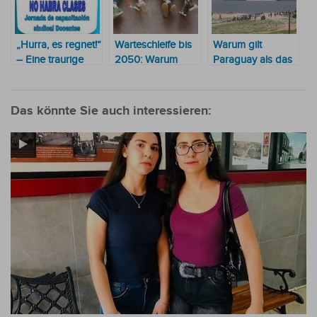
„Hurra, es regnet!“
Warteschleife bis
Warum gilt
– Eine traurige
2050: Warum
Paraguay als das
Realität der
Paraguays
günstigste Land
Bildungsmisere in
Bevölkerungswachstum
zum Leben in
Paraguay
ins Stocken gerät
Südamerika?
Das könnte Sie auch interessieren: