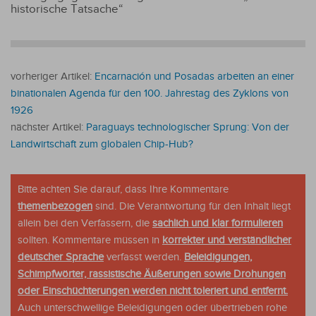
historische Tatsache“
vorheriger Artikel:
Encarnación und Posadas arbeiten an einer
binationalen Agenda für den 100. Jahrestag des Zyklons von
1926
nächster Artikel:
Paraguays technologischer Sprung: Von der
Landwirtschaft zum globalen Chip-Hub?
Bitte achten Sie darauf, dass Ihre Kommentare
themenbezogen
sind. Die Verantwortung für den Inhalt liegt
allein bei den Verfassern, die
sachlich und klar formulieren
sollten. Kommentare müssen in
korrekter und verständlicher
deutscher Sprache
verfasst werden.
Beleidigungen,
Schimpfwörter, rassistische Äußerungen sowie Drohungen
oder Einschüchterungen werden nicht toleriert und entfernt.
Auch unterschwellige Beleidigungen oder übertrieben rohe