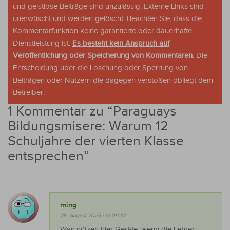
und geistlose Beiträge sind unzulässig. Externe Links sind
unerwüscht und werden gelöscht. Beachten Sie, dass die
Kommentarfunktion keine garantierte oder dauerhafte
Dienstleistung ist.
Es besteht kein Anspruch auf
Veröffentlichung oder Speicherung von Kommentaren
. Die
Entscheidung über die Löschung oder Sperrung von
Beiträgen oder Nutzern die dagegen verstoßen obliegt dem
Betreiber.
1 Kommentar zu “
Paraguays
Bildungsmisere: Warum 12
Schuljahre der vierten Klasse
entsprechen
”
ming
26. August 2025 um 05:32
Was nützen hier Geräte, wenn die Lehrer