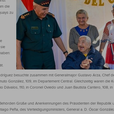
inst
um die
guays zu
ge
sie
haben:
t.
íguez besuchte zusammen mit Generalmajor Gustavo Arza, Chef d
nuto González, 109, im Departement Central. Gleichzeitig waren di
ilio Dávalos, 110, in Coronel Oviedo und Juan Bautista Cantero, 108, in 
 Behörden Grüße und Anerkennungen des Präsidenten der Republik 
ntiago Peña, des Verteidigungsministers, General a. D. Óscar Gonzále