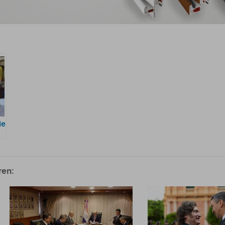
de
ren: