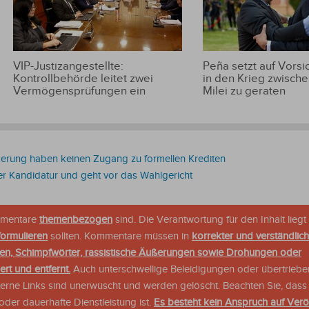
VIP-Justizangestellte:
Peña setzt auf Vorsic
Kontrollbehörde leitet zwei
in den Krieg zwische
Vermögensprüfungen ein
Milei zu geraten
erung haben keinen Zugang zu formellen Krediten
ter Kandidatur und geht vor das Wahlgericht
ommentare
themenbezogen
sind. Die Verantwortung für den Inhalt liegt 
formulieren
sollten. Kommentare müssen in
korrekter und verständlic
en, Schimpfwörter, rassistische Äußerungen sowie Drohungen oder
rt und entfernt.
Auch unterschwellige Beleidigungen oder übertriebe
xterne Links sind unerwüscht und werden gelöscht. Beachten Sie, dass
der dauerhafte Dienstleistung ist.
Es besteht kein Anspruch auf Verö