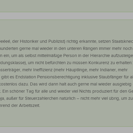
eéeé, der Historiker und Publizist) richtig erkannte, setzen Staatskn
rhunderten gerne mal wieder in den unteren Rängen immer mehr noch
 ein, um als selbst mittelmäßige Person in der Hierarchie aufzusteige
ungsklasse), um nicht befürchten zu müssen Konkurenz zu erhalten
erträger, mehr Ineffizienz (mehr Häuptlinge, mehr Indianer, mehr
gibt es Endstation Pensionsberechtigung inklusive Staubfänger für a
ostenlos dazu. Das wird dann halt auch gerne mal wieder ausgiebig 
t. Ein schöner Tag für alle und wieder viel Nichts produziert für den 
a, außer für Steuerzahlerchen natürlich – nicht mehr viel übrig, um zu
rend der Arbeitszeit.