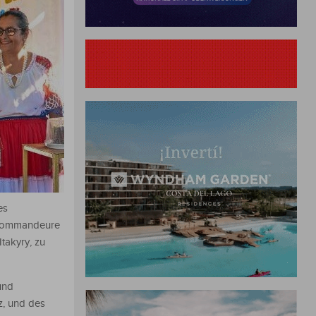
es
e Kommandeure
Itakyry, zu
und
z, und des