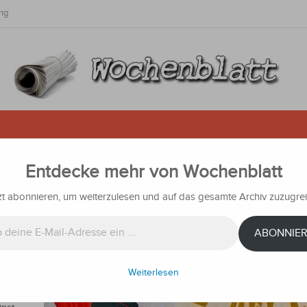
ng
Entdecke mehr von Wochenblatt
Chaco-Helden geehrt: Eine Nation
 Mut und Vermächtnis
zt abonnieren, um weiterzulesen und auf das gesamte Archiv zuzugrei
ichten
ABONNIE
t
Weiterlesen
altung
s Chaco-