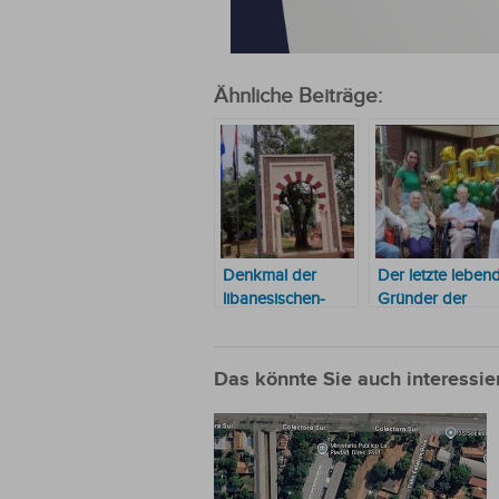
Ähnliche Beiträge:
Denkmal der
Der letzte leben
libanesischen-
Gründer der
syrischen
Genossenschaft
Gesellschaft für
Colonias Unidas
gegenseitige Hilfe
wird heute 101
Das könnte Sie auch interessie
eingeweiht
Jahre alt