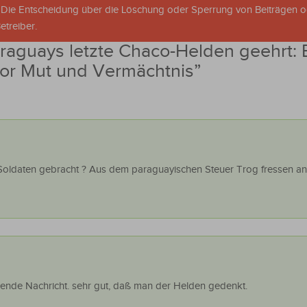
. Die Entscheidung über die Löschung oder Sperrung von Beiträgen 
treiber.
raguays letzte Chaco-Helden geehrt: 
 vor Mut und Vermächtnis
”
Soldaten gebracht ? Aus dem paraguayischen Steuer Trog fressen an
rende Nachricht. sehr gut, daß man der Helden gedenkt.