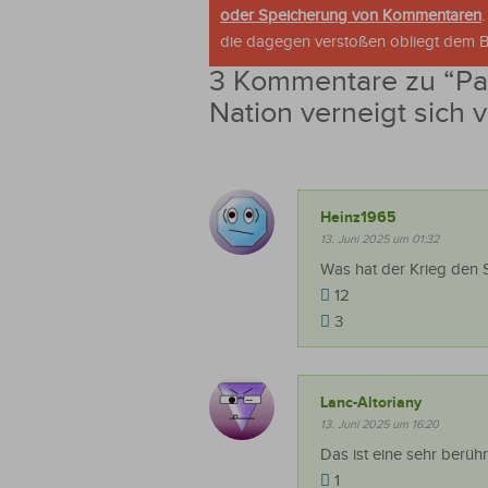
oder Speicherung von Kommentaren
die dagegen verstoßen obliegt dem Be
3 Kommentare zu “
Pa
Nation verneigt sich
Heinz1965
13. Juni 2025 um 01:32
Was hat der Krieg den 
12
3
Lanc-Altoriany
13. Juni 2025 um 16:20
Das ist eine sehr berüh
1