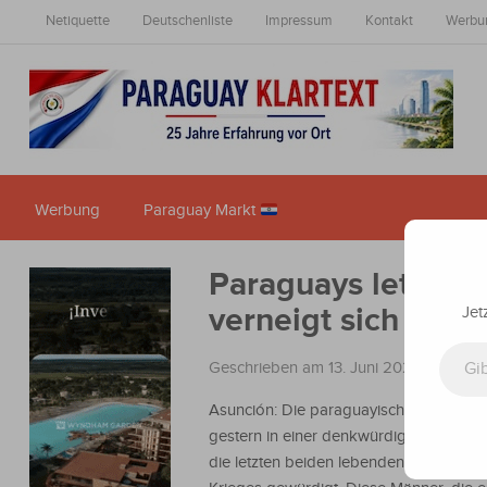
Netiquette
Deutschenliste
Impressum
Kontakt
Werbu
Werbung
Paraguay Markt
Paraguays letzte 
verneigt sich vor
Jet
Gib deine E-Mail-Adresse ein ...
Geschrieben am 13. Juni 2025
in
Nachr
Asunción: Die paraguayische Armee ha
gestern in einer denkwürdigen Veranst
die letzten beiden lebenden Helden de