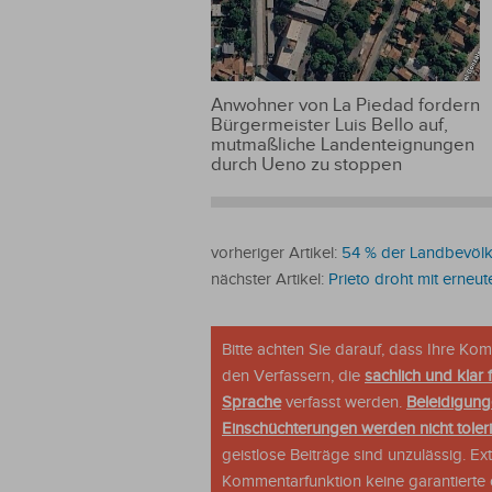
Anwohner von La Piedad fordern
Bürgermeister Luis Bello auf,
mutmaßliche Landenteignungen
durch Ueno zu stoppen
vorheriger Artikel:
54 % der Landbevölk
nächster Artikel:
Prieto droht mit erneu
Bitte achten Sie darauf, dass Ihre K
den Verfassern, die
sachlich und klar 
Sprache
verfasst werden.
Beleidigung
Einschüchterungen werden nicht tolerie
geistlose Beiträge sind unzulässig. E
Kommentarfunktion keine garantierte o