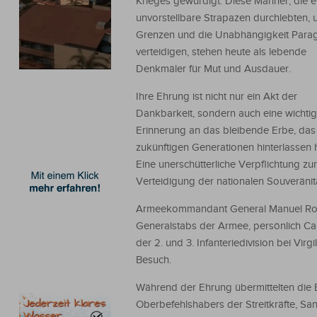
Krieges gewürdigt. Diese Männer, die e
unvorstellbare Strapazen durchlebten, 
Grenzen und die Unabhängigkeit Para
verteidigen, stehen heute als lebende
Denkmäler für Mut und Ausdauer.
Ihre Ehrung ist nicht nur ein Akt der
Dankbarkeit, sondern auch eine wichti
Erinnerung an das bleibende Erbe, das 
zukünftigen Generationen hinterlassen 
Eine unerschütterliche Verpflichtung zur
Verteidigung der nationalen Souveränitä
Armeekommandant General Manuel Rodr
Generalstabs der Armee, persönlich Ca
der 2. und 3. Infanteriedivision bei Virg
Besuch.
Während der Ehrung übermittelten die
Oberbefehlshabers der Streitkräfte, Sa