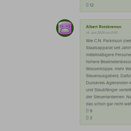
12
Albert Rotzbremsn
14. Juni 2025 um 01:51
Wie C.N. Parkinson (neé
Staatsapparat seit Jah
mittelmäßigere Personen
höhere Beatmetenbesold
Wasserköppe, mehr Wass
Steuerausgaben). Dafür 
Dunskreis Agierenden k
und Staubfänger verteil
der Steuertantiemen. Naj
das schon gar nicht wäh
9
3