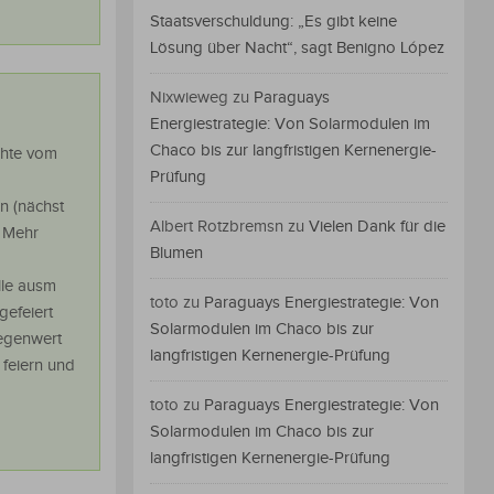
Staatsverschuldung: „Es gibt keine
Lösung über Nacht“, sagt Benigno López
Nixwieweg
zu
Paraguays
Energiestrategie: Von Solarmodulen im
Chaco bis zur langfristigen Kernenergie-
echte vom
Prüfung
n (nächst
Albert Rotzbremsn
zu
Vielen Dank für die
: Mehr
Blumen
lle ausm
toto
zu
Paraguays Energiestrategie: Von
gefeiert
Solarmodulen im Chaco bis zur
Gegenwert
langfristigen Kernenergie-Prüfung
 feiern und
toto
zu
Paraguays Energiestrategie: Von
Solarmodulen im Chaco bis zur
langfristigen Kernenergie-Prüfung