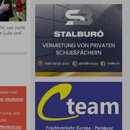
ht, um nicht
n Lula und
allein bei
her deutscher
n rohe und
 die
ffentlichung