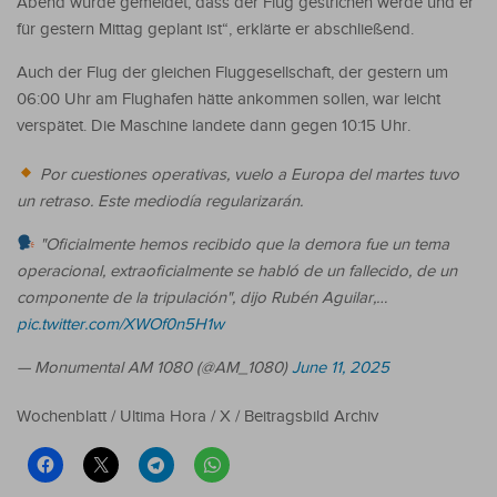
Abend wurde gemeldet, dass der Flug gestrichen werde und er
für gestern Mittag geplant ist“, erklärte er abschließend.
Auch der Flug der gleichen Fluggesellschaft, der gestern um
06:00 Uhr am Flughafen hätte ankommen sollen, war leicht
verspätet. Die Maschine landete dann gegen 10:15 Uhr.
Por cuestiones operativas, vuelo a Europa del martes tuvo
un retraso. Este mediodía regularizarán.
"Oficialmente hemos recibido que la demora fue un tema
operacional, extraoficialmente se habló de un fallecido, de un
componente de la tripulación", dijo Rubén Aguilar,…
pic.twitter.com/XWOf0n5H1w
— Monumental AM 1080 (@AM_1080)
June 11, 2025
Wochenblatt / Ultima Hora / X / Beitragsbild Archiv