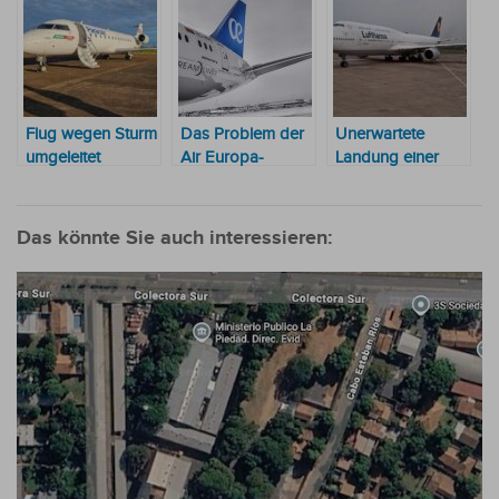
Flug wegen Sturm
Das Problem der
Unerwartete
umgeleitet
Air Europa-
Landung einer
Maschine, die auf
Lufthansa-
Silvio Pettirossi
Maschine auf dem
notlanden musste,
Flughafen Silvio
Das könnte Sie auch interessieren:
war „kritischer als
Pettirossi
zunächst
angenommen“