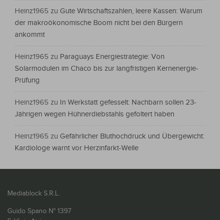
Heinz1965
zu
Gute Wirtschaftszahlen, leere Kassen: Warum
der makroökonomische Boom nicht bei den Bürgern
ankommt
Heinz1965
zu
Paraguays Energiestrategie: Von
Solarmodulen im Chaco bis zur langfristigen Kernenergie-
Prüfung
Heinz1965
zu
In Werkstatt gefesselt: Nachbarn sollen 23-
Jährigen wegen Hühnerdiebstahls gefoltert haben
Heinz1965
zu
Gefährlicher Bluthochdruck und Übergewicht:
Kardiologe warnt vor Herzinfarkt-Welle
Mediablock S.R.L.
Guido Spano N° 1397