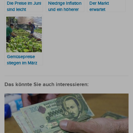
Die Preise im Juni
Niedrige Inflation
Der Markt
sind leicht
und ein höherer
erwartet
gesunken, aber
USD-Kurs zum
Preisstabilität bei
die kumulierte
Jahresende
einer Inflation von
Inflation ist
vorhergesagt
4 %
besorgniserregende
Gemüsepreise
stiegen im März
um 26 % und
beschleunigten
die Inflation
Das könnte Sie auch interessieren: