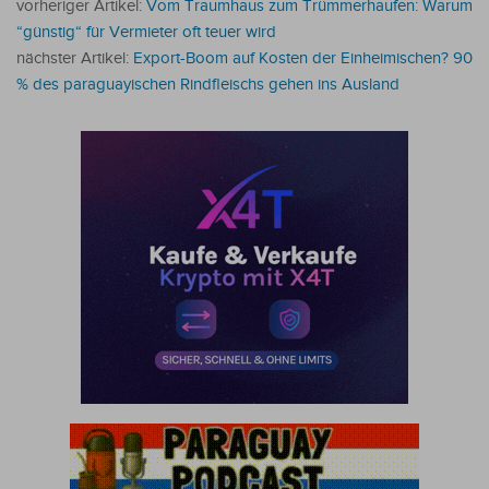
vorheriger Artikel:
Vom Traumhaus zum Trümmerhaufen: Warum
“günstig“ für Vermieter oft teuer wird
nächster Artikel:
Export-Boom auf Kosten der Einheimischen? 90
% des paraguayischen Rindfleischs gehen ins Ausland