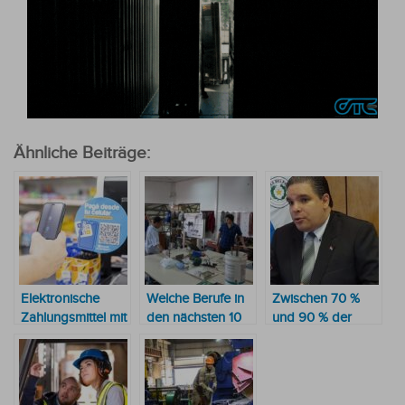
Ähnliche Beiträge:
Elektronische
Welche Berufe in
Zwischen 70 %
Zahlungsmittel mit
den nächsten 10
und 90 % der
deutlichem
Jahren am
Arbeitnehmer
Aufwärtstrend
meisten gefragt
geben ihr Gehalt
sind
in der ersten
Woche nur für