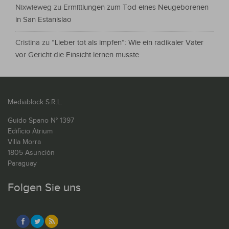
Nixwieweg
zu
Ermittlungen zum Tod eines Neugeborenen
in San Estanislao
Cristina
zu
“Lieber tot als impfen“: Wie ein radikaler Vater
vor Gericht die Einsicht lernen musste
Mediablock S.R.L.
Guido Spano N° 1397
Edificio Atrium
Villa Morra
1805 Asunción
Paraguay
Folgen Sie uns