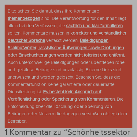
Bitte achten Sie darauf, dass Ihre Kommentare
themenbezogen
sind. Die Verantwortung für den Inhalt liegt
allein bei den Verfassern, die
sachlich und klar formulieren
sollten. Kommentare müssen in
korrekter und verständlicher
deutscher Sprache
verfasst werden.
Beleidigungen,
Schimpfwörter, rassistische Äußerungen sowie Drohungen
oder Einschüchterungen werden nicht toleriert und entfernt.
Auch unterschwellige Beleidigungen oder übertrieben rohe
und geistlose Beiträge sind unzulässig. Externe Links sind
unerwüscht und werden gelöscht. Beachten Sie, dass die
Kommentarfunktion keine garantierte oder dauerhafte
Dienstleistung ist.
Es besteht kein Anspruch auf
Veröffentlichung oder Speicherung von Kommentaren
. Die
Entscheidung über die Löschung oder Sperrung von
Beiträgen oder Nutzern die dagegen verstoßen obliegt dem
Betreiber.
1 Kommentar zu “
Schönheitssektor