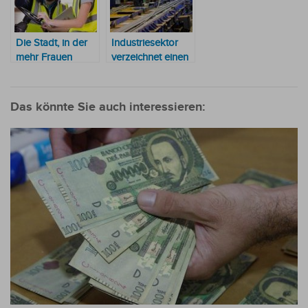
Zahlungen aus
Die Stadt, in der
Industriesektor
mehr Frauen
verzeichnet einen
Arbeit finden als
deutlichen
Männer
Aufwärtstrend
Das könnte Sie auch interessieren: