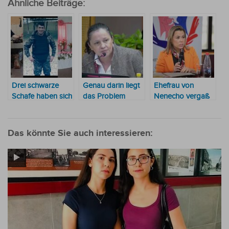
Ähnliche Beiträge:
Drei schwarze
Genau darin liegt
Ehefrau von
Schafe haben sich
das Problem
Nenecho vergaß
zusammen getan
ein „während der
Pandemie“
gekauftes Haus
Das könnte Sie auch interessieren:
als Eigentum
anzugeben