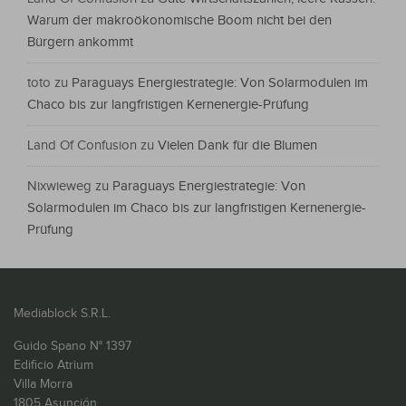
Warum der makroökonomische Boom nicht bei den
Bürgern ankommt
toto
zu
Paraguays Energiestrategie: Von Solarmodulen im
Chaco bis zur langfristigen Kernenergie-Prüfung
Land Of Confusion
zu
Vielen Dank für die Blumen
Nixwieweg
zu
Paraguays Energiestrategie: Von
Solarmodulen im Chaco bis zur langfristigen Kernenergie-
Prüfung
Mediablock S.R.L.
Guido Spano N° 1397
Edificio Atrium
Villa Morra
1805 Asunción