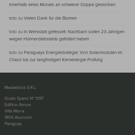
innerhalb eines Monats an schwerer Grippe gestorben
toto
zu
Vielen Dank für die Blumen
toto
zu
In Werkstatt gefesselt: Nachbarn sollen 23-Jährigen
wegen Hühnerdiebstahls gefoltert haben
toto
zu
Paraguays Energiestrategie: Von Solarmodulen im
Chaco bis zur langfristigen Kernenergie-Prüfung
Mediablock S.R.L.
Guido Spano N° 1397
Edificio Atrium
Villa Morra
1805 Asunción
Paraguay