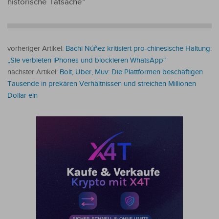
historische Tatsache“
vorheriger Artikel:
Bachi Núñez kritisiert pro-chinesische Haltung:
„Sie verbieten iPhones und blockieren WhatsApp“
nächster Artikel:
Bolt, Uber, Muv: Die Plattformen beschäftigen
Tausende in prekären Verhältnissen und streichen Millionen
Dollar ein