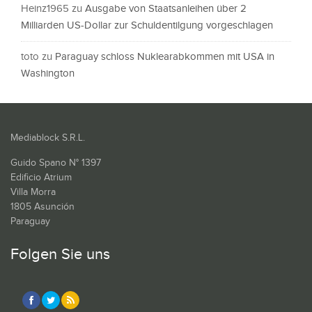
Heinz1965
zu
Ausgabe von Staatsanleihen über 2
Milliarden US-Dollar zur Schuldentilgung vorgeschlagen
toto
zu
Paraguay schloss Nuklearabkommen mit USA in
Washington
Mediablock S.R.L.
Guido Spano N° 1397
Edificio Atrium
Villa Morra
1805 Asunción
Paraguay
Folgen Sie uns