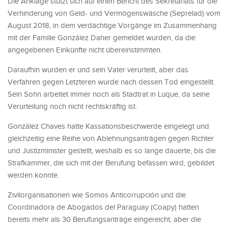
Die Anklage stützt sich auf einen Bericht des Sekretariats für die
Verhinderung von Geld- und Vermögenswäsche (Seprelad) vom
August 2018, in dem verdächtige Vorgänge im Zusammenhang
mit der Familie González Daher gemeldet wurden, da die
angegebenen Einkünfte nicht übereinstimmten.
Daraufhin wurden er und sein Vater verurteilt, aber das
Verfahren gegen Letzteren wurde nach dessen Tod eingestellt.
Sein Sohn arbeitet immer noch als Stadtrat in Luque, da seine
Verurteilung noch nicht rechtskräftig ist.
González Chaves hatte Kassationsbeschwerde eingelegt und
gleichzeitig eine Reihe von Ablehnungsanträgen gegen Richter
und Justizminister gestellt, weshalb es so lange dauerte, bis die
Strafkammer, die sich mit der Berufung befassen wird, gebildet
werden konnte.
Zivilorganisationen wie Somos Anticorrupción und die
Coordinadora de Abogados del Paraguay (Coapy) hatten
bereits mehr als 30 Berufungsanträge eingereicht, aber die