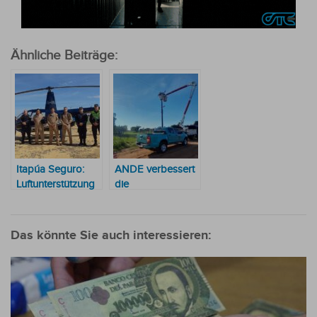
Ähnliche Beiträge:
Itapúa Seguro:
ANDE verbessert
Luftunterstützung
die
mit einem
Stromversorgung
Hubschrauber, um
für mehr als 4.000
die Unsicherheit in
Kunden in
Das könnte Sie auch interessieren:
der Region zu
Misiones und
bekämpfen
Itapúa