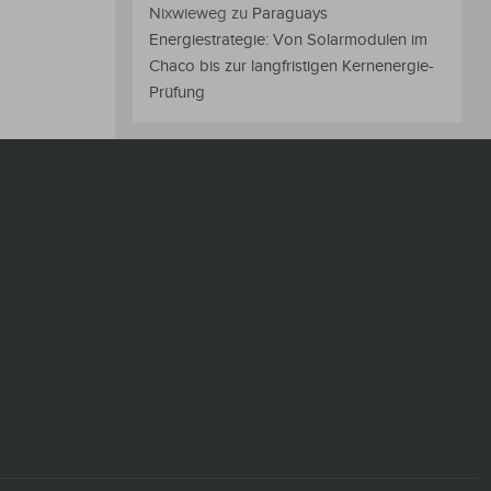
Nixwieweg
zu
Paraguays
Energiestrategie: Von Solarmodulen im
Chaco bis zur langfristigen Kernenergie-
Prüfung