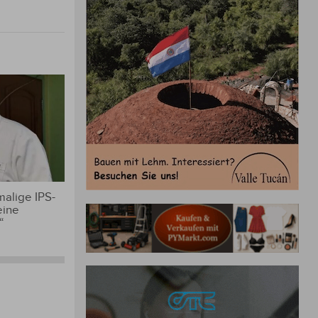
alige IPS-
eine
“