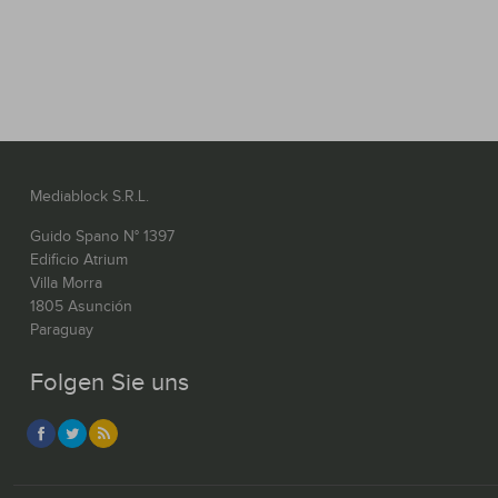
Mediablock S.R.L.
Guido Spano N° 1397
Edificio Atrium
Villa Morra
1805 Asunción
Paraguay
Folgen Sie uns