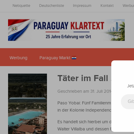
Netiquette
Deutschenliste
Impressum
Kontakt
Werbu
Werbung
Paraguay Markt
Täter im Fall „Ca
Jet
Geschrieben am 31. Juli 2014
in
Nachric
Gib deine E-Mail-Adresse ein ...
Paso Yobai: Fünf Familienmitglieder wur
in der Kolonie Independencia am 8 Jul
Es handelt sich hierbei um die Brüder, 
Walter Villalba und dessen Frau Brasila 