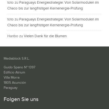
toto
zu
Paraguays Energiestrategie: Von Solarmodulen im
Chaco bis zur langfristigen Kernenergie-Prüfung
toto
zu
Paraguays Energiestrategie: Von Solarmodulen im
Chaco bis zur langfristigen Kernenergie-Prüfung
Haribo
zu
Vielen Dank für die Blumen
Mediablock S.R.L.
Guido Spano N° 1397
Edificio Atrium
Villa Morra
1805 Asunción
Paraguay
Folgen Sie uns