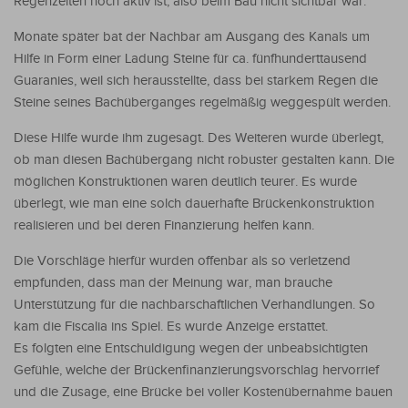
Regenzeiten noch aktiv ist, also beim Bau nicht sichtbar war.
Monate später bat der Nachbar am Ausgang des Kanals um
Hilfe in Form einer Ladung Steine für ca. fünfhunderttausend
Guaranies, weil sich herausstellte, dass bei starkem Regen die
Steine seines Bachüberganges regelmäßig weggespült werden.
Diese Hilfe wurde ihm zugesagt. Des Weiteren wurde überlegt,
ob man diesen Bachübergang nicht robuster gestalten kann. Die
möglichen Konstruktionen waren deutlich teurer. Es wurde
überlegt, wie man eine solch dauerhafte Brückenkonstruktion
realisieren und bei deren Finanzierung helfen kann.
Die Vorschläge hierfür wurden offenbar als so verletzend
empfunden, dass man der Meinung war, man brauche
Unterstützung für die nachbarschaftlichen Verhandlungen. So
kam die Fiscalia ins Spiel. Es wurde Anzeige erstattet.
Es folgten eine Entschuldigung wegen der unbeabsichtigten
Gefühle, welche der Brückenfinanzierungsvorschlag hervorrief
und die Zusage, eine Brücke bei voller Kostenübernahme bauen