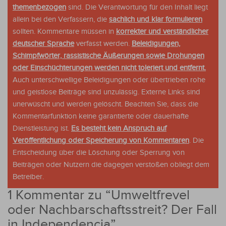
themenbezogen
sind. Die Verantwortung für den Inhalt liegt
allein bei den Verfassern, die
sachlich und klar formulieren
sollten. Kommentare müssen in
korrekter und verständlicher
deutscher Sprache
verfasst werden.
Beleidigungen,
Schimpfwörter, rassistische Äußerungen sowie Drohungen
oder Einschüchterungen werden nicht toleriert und entfernt.
Auch unterschwellige Beleidigungen oder übertrieben rohe
und geistlose Beiträge sind unzulässig. Externe Links sind
unerwüscht und werden gelöscht. Beachten Sie, dass die
Kommentarfunktion keine garantierte oder dauerhafte
Dienstleistung ist.
Es besteht kein Anspruch auf
Veröffentlichung oder Speicherung von Kommentaren
. Die
Entscheidung über die Löschung oder Sperrung von
Beiträgen oder Nutzern die dagegen verstoßen obliegt dem
Betreiber.
1 Kommentar zu “
Umweltfrevel
oder Nachbarschaftsstreit? Der Fall
in Independencia
”