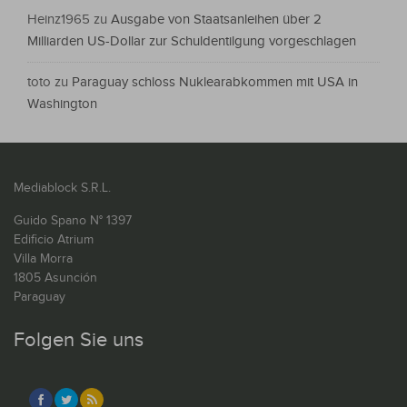
Heinz1965
zu
Ausgabe von Staatsanleihen über 2
Milliarden US-Dollar zur Schuldentilgung vorgeschlagen
toto
zu
Paraguay schloss Nuklearabkommen mit USA in
Washington
Mediablock S.R.L.
Guido Spano N° 1397
Edificio Atrium
Villa Morra
1805 Asunción
Paraguay
Folgen Sie uns