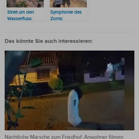
Streit um den
Symphonie des
Wasserfluss:
Zorns:
Staatsanwaltschaft
Nachbarschaftsstreit
klagt deutschen
wegen Lärm
Anwohner in
eskaliert
Das könnte Sie auch interessieren:
Independencia
wegen einem
Umweltverbrechen
an
Nächtliche Märsche zum Friedhof: Anwohner filmen