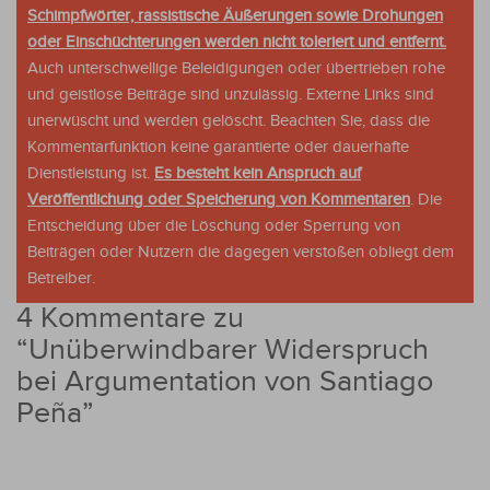
Schimpfwörter, rassistische Äußerungen sowie Drohungen
oder Einschüchterungen werden nicht toleriert und entfernt.
Auch unterschwellige Beleidigungen oder übertrieben rohe
und geistlose Beiträge sind unzulässig. Externe Links sind
unerwüscht und werden gelöscht. Beachten Sie, dass die
Kommentarfunktion keine garantierte oder dauerhafte
Dienstleistung ist.
Es besteht kein Anspruch auf
Veröffentlichung oder Speicherung von Kommentaren
. Die
Entscheidung über die Löschung oder Sperrung von
Beiträgen oder Nutzern die dagegen verstoßen obliegt dem
Betreiber.
4 Kommentare zu
“
Unüberwindbarer Widerspruch
bei Argumentation von Santiago
Peña
”