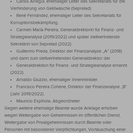
Carlos Arregui, ehemaliger Leiter des Sekretariats für die
Verhinderung von Geldwäsche (Seprelad).
René Fernández, ehemaliger Leiter des Sekretariats für
Korruptionsbekämpfung.
Carmen María Pereira, Generaldirektorin für Finanz- und
Strategieanalyse (2019/2022) und später stellvertretende
Sekretärin von Seprelad (2022).
Guillermo Preda, Direktor der Finanzanalyse „A“ (2018)
und dann zum stellvertretenden Generaldirektor der
Generaldirektion für Finanz- und Strategieanalyse ernannt
(2022).
Arnaldo Giuzzio, ehemaliger Innenminister.
Francisco Pereira Cohene, Direktor der Finanzanalyse „B“
(Jahr 2019/2022).
Mauricio Espínola, Abgeordneter.
Gegen weitere ehemalige Beamte wurde Anklage erhoben
wegen Weitergabe von Geheimnissen im öffentlichen Dienst,
Weitergabe von Privatgeheimnissen durch Beamte oder
Personen mit besonderen Verpflichtungen, Vortäuschung einer