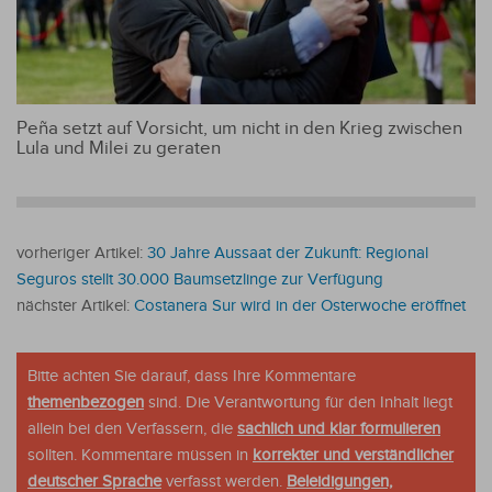
Peña setzt auf Vorsicht, um nicht in den Krieg zwischen
Lula und Milei zu geraten
vorheriger Artikel:
30 Jahre Aussaat der Zukunft: Regional
Seguros stellt 30.000 Baumsetzlinge zur Verfügung
nächster Artikel:
Costanera Sur wird in der Osterwoche eröffnet
Bitte achten Sie darauf, dass Ihre Kommentare
themenbezogen
sind. Die Verantwortung für den Inhalt liegt
allein bei den Verfassern, die
sachlich und klar formulieren
sollten. Kommentare müssen in
korrekter und verständlicher
deutscher Sprache
verfasst werden.
Beleidigungen,