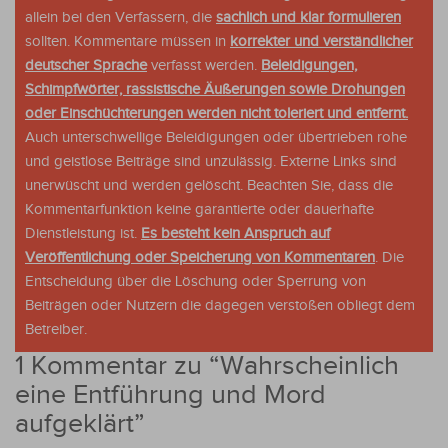
allein bei den Verfassern, die
sachlich und klar formulieren
sollten. Kommentare müssen in
korrekter und verständlicher
deutscher Sprache
verfasst werden.
Beleidigungen,
Schimpfwörter, rassistische Äußerungen sowie Drohungen
oder Einschüchterungen werden nicht toleriert und entfernt.
Auch unterschwellige Beleidigungen oder übertrieben rohe
und geistlose Beiträge sind unzulässig. Externe Links sind
unerwüscht und werden gelöscht. Beachten Sie, dass die
Kommentarfunktion keine garantierte oder dauerhafte
Dienstleistung ist.
Es besteht kein Anspruch auf
Veröffentlichung oder Speicherung von Kommentaren
. Die
Entscheidung über die Löschung oder Sperrung von
Beiträgen oder Nutzern die dagegen verstoßen obliegt dem
Betreiber.
1 Kommentar zu “
Wahrscheinlich
eine Entführung und Mord
aufgeklärt
”