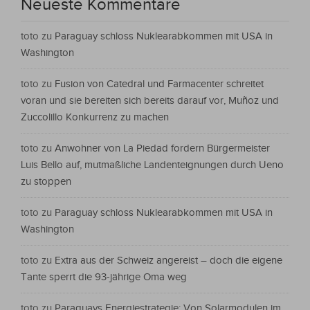
Neueste Kommentare
toto
zu
Paraguay schloss Nuklearabkommen mit USA in
Washington
toto
zu
Fusion von Catedral und Farmacenter schreitet
voran und sie bereiten sich bereits darauf vor, Muñoz und
Zuccolillo Konkurrenz zu machen
toto
zu
Anwohner von La Piedad fordern Bürgermeister
Luis Bello auf, mutmaßliche Landenteignungen durch Ueno
zu stoppen
toto
zu
Paraguay schloss Nuklearabkommen mit USA in
Washington
toto
zu
Extra aus der Schweiz angereist – doch die eigene
Tante sperrt die 93-jährige Oma weg
toto
zu
Paraguays Energiestrategie: Von Solarmodulen im