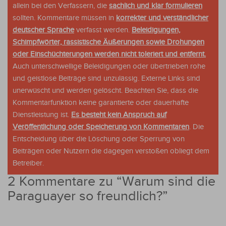
allein bei den Verfassern, die
sachlich und klar formulieren
sollten. Kommentare müssen in
korrekter und verständlicher
deutscher Sprache
verfasst werden.
Beleidigungen,
Schimpfwörter, rassistische Äußerungen sowie Drohungen
oder Einschüchterungen werden nicht toleriert und entfernt.
Auch unterschwellige Beleidigungen oder übertrieben rohe
und geistlose Beiträge sind unzulässig. Externe Links sind
unerwüscht und werden gelöscht. Beachten Sie, dass die
Kommentarfunktion keine garantierte oder dauerhafte
Dienstleistung ist.
Es besteht kein Anspruch auf
Veröffentlichung oder Speicherung von Kommentaren
. Die
Entscheidung über die Löschung oder Sperrung von
Beiträgen oder Nutzern die dagegen verstoßen obliegt dem
Betreiber.
2 Kommentare zu “
Warum sind die
Paraguayer so freundlich?
”