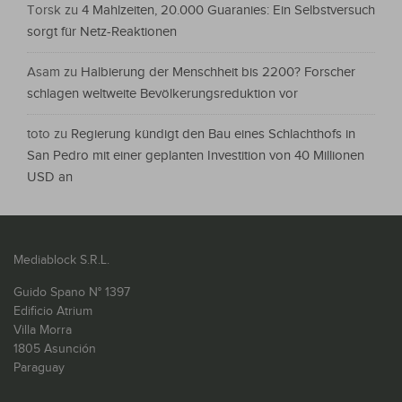
Torsk
zu
4 Mahlzeiten, 20.000 Guaranies: Ein Selbstversuch
sorgt für Netz-Reaktionen
Asam
zu
Halbierung der Menschheit bis 2200? Forscher
schlagen weltweite Bevölkerungsreduktion vor
toto
zu
Regierung kündigt den Bau eines Schlachthofs in
San Pedro mit einer geplanten Investition von 40 Millionen
USD an
Mediablock S.R.L.
Guido Spano N° 1397
Edificio Atrium
Villa Morra
1805 Asunción
Paraguay