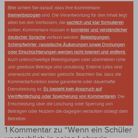
Bitte achten Sie darauf, dass Ihre Kommentare
themenbezogen
sind. Die Verantwortung für den Inhalt liegt
allein bei den Verfassern, die
sachlich und klar formulieren
sollten. Kommentare müssen in
korrekter und verständlicher
deutscher Sprache
verfasst werden.
Beleidigungen,
Schimpfwörter, rassistische Äußerungen sowie Drohungen
oder Einschüchterungen werden nicht toleriert und entfernt.
Auch unterschwellige Beleidigungen oder übertrieben rohe
und geistlose Beiträge sind unzulässig. Externe Links sind
unerwüscht und werden gelöscht. Beachten Sie, dass die
Kommentarfunktion keine garantierte oder dauerhafte
Dienstleistung ist.
Es besteht kein Anspruch auf
Veröffentlichung oder Speicherung von Kommentaren
. Die
Entscheidung über die Löschung oder Sperrung von
Beiträgen oder Nutzern die dagegen verstoßen obliegt dem
Betreiber.
1 Kommentar zu “
Wenn ein Schüler