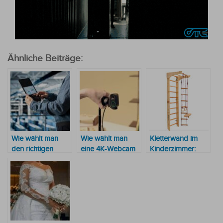
Ähnliche Beiträge:
Wie wählt man
Wie wählt man
Kletterwand im
den richtigen
eine 4K-Webcam
Kinderzimmer:
Industriecomputer
zum Streamen
DIY-Anleitung für
für Ihre
aus?
Eltern
Anwendung aus?