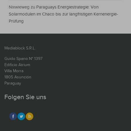
Nixwieweg
zu
Paraguays Energiestrategie: Von
Solarmodulen im Chaco bis zur langfristigen Kernenergie-
Prüfung
Mediablock S.R.L.
Guido Spano N° 1397
Edificio Atrium
Villa Morra
1805 Asunción
Paraguay
Folgen Sie uns