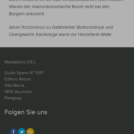
Warum der makroökonomische Boom nicht bei den
Bürgern ankommt
Albert Rotzbremsn
zu
Gefährlicher Bluthochdruck und
Übergewicht: Kardiologe warnt vor Herzinfarkt-Welle
Mediablock S.R.L.
Guido Spano N° 1397
Edificio Atrium
Villa Morra
1805 Asunción
Paraguay
Folgen Sie uns