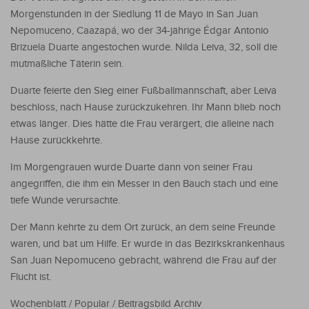
Morgenstunden in der Siedlung 11 de Mayo in San Juan
Nepomuceno, Caazapá, wo der 34-jährige Édgar Antonio
Brizuela Duarte angestochen wurde. Nilda Leiva, 32, soll die
mutmaßliche Täterin sein.
Duarte feierte den Sieg einer Fußballmannschaft, aber Leiva
beschloss, nach Hause zurückzukehren. Ihr Mann blieb noch
etwas länger. Dies hätte die Frau verärgert, die alleine nach
Hause zurückkehrte.
Im Morgengrauen wurde Duarte dann von seiner Frau
angegriffen, die ihm ein Messer in den Bauch stach und eine
tiefe Wunde verursachte.
Der Mann kehrte zu dem Ort zurück, an dem seine Freunde
waren, und bat um Hilfe. Er wurde in das Bezirkskrankenhaus
San Juan Nepomuceno gebracht, während die Frau auf der
Flucht ist.
Wochenblatt / Popular / Beitragsbild Archiv