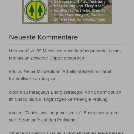
Neueste Kommentare
Hermann2
zu
39 Menschen ohne Impfung innerhalb eines
Monats an schwerer Grippe gestorben
toto
zu
Neuer Mindestlohn: Arbeitsministerium startet
Kontrollwelle ab August
c-team
zu
Paraguays Energiestrategie: Von Solarmodulen
im Chaco bis zur langfristigen Kernenergie-Prüfung
toto
zu
“Zahlen, was angemessen ist“: Energieversorger
stellt Stromtarife auf den Prüfstand
Albert Rotzbremsn
zu
Gute Wirtschaftszahlen, leere Kassen: