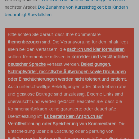
nächster Artikel:
Die Zunahme von Kurzsichtigkeit bei Kindern
beunruhigt Spezialisten
Bitte achten Sie darauf, dass Ihre Kommentare
themenbezogen
sind. Die Verantwortung für den Inhalt liegt
allein bei den Verfassern, die
sachlich und klar formulieren
sollten. Kommentare müssen in
korrekter und verständlicher
deutscher Sprache
verfasst werden.
Beleidigungen,
Schimpfwörter, rassistische Äußerungen sowie Drohungen
oder Einschüchterungen werden nicht toleriert und entfernt.
Auch unterschwellige Beleidigungen oder übertrieben rohe
und geistlose Beiträge sind unzulässig. Externe Links sind
unerwüscht und werden gelöscht. Beachten Sie, dass die
Kommentarfunktion keine garantierte oder dauerhafte
Dienstleistung ist.
Es besteht kein Anspruch auf
Veröffentlichung oder Speicherung von Kommentaren
. Die
Entscheidung über die Löschung oder Sperrung von
Beiträgen oder Nutzern die dagegen verstoßen obliegt dem