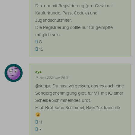
D.h. nur mit Registrierung (pro Gerät mit
Kaufurkunde, Pass, Cedula) und
Jugendschutzfilter.
Die Registrierung sollte nur für geimpfte
möglich sein.
8
15
xyz
11. April 2024 um 06:13
@suppe Du hast vergessen, das es auch eine
Sondergenehmigung gibt, für VT mit IQ einer
Scheibe Schimmelndes Brot.
Hint: Brot kann Schimmel, Baer**ck kann nix
11
7