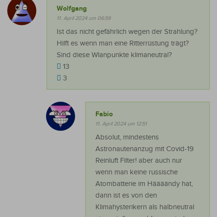
Wolfgang
11. April 2024 um 06:59
Ist das nicht gefährlich wegen der Strahlung?
Hilft es wenn man eine Ritterrüstung trägt?
Sind diese Wlanpunkte klimaneutral?
13
3
Fabio
11. April 2024 um 12:51
Absolut, mindestens
Astronautenanzug mit Covid-19
Reinluft Filter! aber auch nur
wenn man keine russische
Atombatterie im Häääändy hat,
dann ist es von den
Klimahysterikern als halbneutral