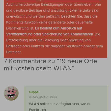
Auch unterschwellige Beleidigungen oder übertrieben rohe
und geistlose Beiträge sind unzulässig. Externe Links sind
unerwüscht und werden gelöscht. Beachten Sie, dass die
Kommentarfunktion keine garantierte oder dauerhafte
Dienstleistung ist.
Es besteht kein Anspruch auf
Veröffentlichung oder Speicherung von Kommentaren
. Die
Entscheidung über die Löschung oder Sperrung von
Beiträgen oder Nutzern die dagegen verstoßen obliegt dem
Betreiber.
7 Kommentare zu “
19 neue Orte
mit kostenlosem WLAN
”
suppe
11. April 2024 um 04:03
WLAN sollte nur verfügbar sein, wie in
Frankreich.