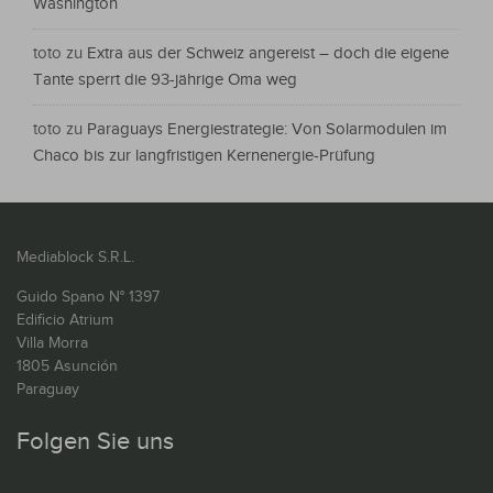
Washington
toto
zu
Extra aus der Schweiz angereist – doch die eigene
Tante sperrt die 93-jährige Oma weg
toto
zu
Paraguays Energiestrategie: Von Solarmodulen im
Chaco bis zur langfristigen Kernenergie-Prüfung
Mediablock S.R.L.
Guido Spano N° 1397
Edificio Atrium
Villa Morra
1805 Asunción
Paraguay
Folgen Sie uns