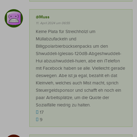
@Muss
11. April 2024 um 06:55
Keine Plata für Streichhölzl um
Müllabzufackeln und
Billigpolarbierbücksenpacks um den
Shwuddeli-Iglesias-120dB-Abgeshwuddeli-
Hui abzushwuddeli-huien, abe ein iTelefon
mit Facebock haben se alle. Vielleicht gerade
deswegen. Abe ist ja egal, bezahlt eh dat
Kleinvieh, welches auch Mist macht, sprich
Steuergeldsponsor und schafft eh noch ein
paar Arbeitsplätze, um die Quote der
Sozialfälle niedrig zu halten.
17
9