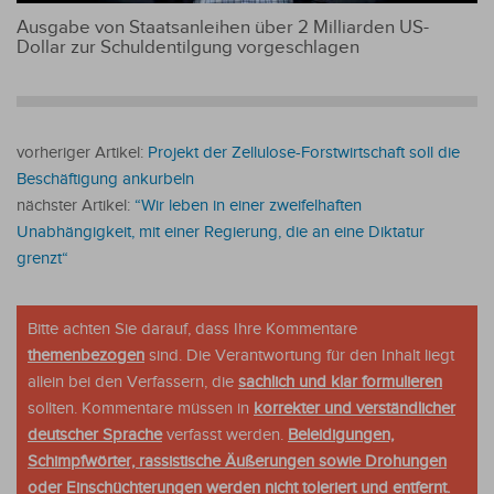
Ausgabe von Staatsanleihen über 2 Milliarden US-
Dollar zur Schuldentilgung vorgeschlagen
vorheriger Artikel:
Projekt der Zellulose-Forstwirtschaft soll die
Beschäftigung ankurbeln
nächster Artikel:
“Wir leben in einer zweifelhaften
Unabhängigkeit, mit einer Regierung, die an eine Diktatur
grenzt“
Bitte achten Sie darauf, dass Ihre Kommentare
themenbezogen
sind. Die Verantwortung für den Inhalt liegt
allein bei den Verfassern, die
sachlich und klar formulieren
sollten. Kommentare müssen in
korrekter und verständlicher
deutscher Sprache
verfasst werden.
Beleidigungen,
Schimpfwörter, rassistische Äußerungen sowie Drohungen
oder Einschüchterungen werden nicht toleriert und entfernt.