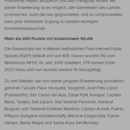
Presidente Hayes, Boquerón und Alto Paraguay verteilt. Mit
dieser Erweiterung ist es möglich, alle Gemeinden des Landes
zu erreichen, auch die neu gegründeten, und so sicherzustellen,
dass jede Gemeinde Zugang zu diesem wichtigen
Konnektivitätstool hat.
Mehr als 400 Punkte mit kostenlosem WLAN
Die Gesamtzahl der in Betrieb befindlichen Free Internet Public
Spaces (IGEP) beläuft sich auf 408. Davon wurden 110 vom
Ministerium MITIC im Jahr 2019 installiert, 279 kamen Ende
2023 hinzu und nun wurden weitere 19 hinzugefügt.
Zu den Städten, die von dieser jüngsten Erweiterung profitieren,
gehören Tacuati, Paso Horqueta, Sargento José Félix López
(Puentesiño), San Carlos del Apa, Zanja Pytã, Karapaí, Capitán
Bado, Ypejhu, San Lázaro, San Vicente Pancholo, General
Bruguez und Teniente Esteban Martínez, Campo Aceval, Puerto
Piñasco (indigene Gemeinschaft), Mariscal Estigarribia, Fuerte
Olimpo, Bahía Negra und Santa Rosa del Monday.