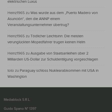
elektrischen Luxus
Heinz1965
zu
Was wurde aus dem „Puerto Madero von
Asunción“, den die ANNP einem
Veranstaltungsunternehmer übertrug?
Heinz1965
zu
Tödlicher Leichtsinn: Die meisten
verunglückten Mopedfahrer trugen keinen Helm
Heinz1965
zu
Ausgabe von Staatsanleihen über 2
Milliarden US-Dollar zur Schuldentilgung vorgeschlagen
toto
zu
Paraguay schloss Nuklearabkommen mit USA in
Washington
Mediablock S.R.L.
Guido Spano N° 1397