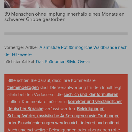
39 Menschen ohne Impfung innerhalb eines Monats an
schwerer Grippe gestorben
vorheriger Artikel:
Alarmstufe Rot für mögliche Waldbrände nach
der Hitzewelle
nächster Artikel:
Das Phänomen Silvio Ovelar
Bitte achten Sie darauf, dass Ihre Kommentare
themenbezogen
sind. Die Verantwortung für den Inhalt liegt
allein bei den Verfassern, die
sachlich und klar formulieren
sollten. Kommentare müssen in
korrekter und verständlicher
deutscher Sprache
verfasst werden.
Beleidigungen,
Schimpfwörter, rassistische Äußerungen sowie Drohungen
oder Einschüchterungen werden nicht toleriert und entfernt.
Auch unterschwellige Beleidigungen oder übertrieben rohe