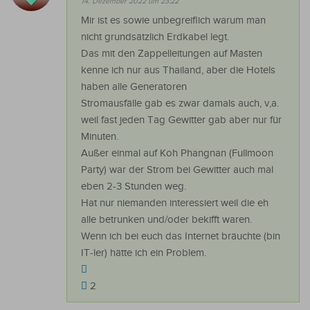
14. Dezember 2022 um 23:22
Mir ist es sowie unbegreiflich warum man
nicht grundsätzlich Erdkabel legt.
Das mit den Zappelleitungen auf Masten
kenne ich nur aus Thailand, aber die Hotels
haben alle Generatoren
Stromausfälle gab es zwar damals auch, v,a.
weil fast jeden Tag Gewitter gab aber nur für
Minuten.
Außer einmal auf Koh Phangnan (Fullmoon
Party) war der Strom bei Gewitter auch mal
eben 2-3 Stunden weg.
Hat nur niemanden interessiert weil die eh
alle betrunken und/oder bekifft waren.
Wenn ich bei euch das Internet bräuchte (bin
IT-ler) hätte ich ein Problem.
2