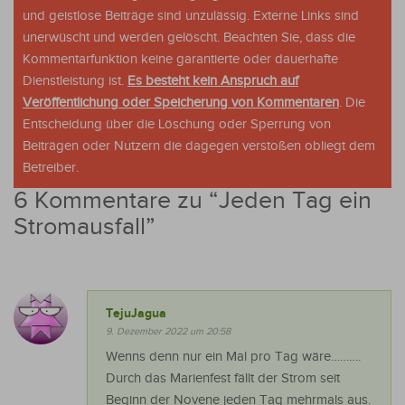
und geistlose Beiträge sind unzulässig. Externe Links sind
unerwüscht und werden gelöscht. Beachten Sie, dass die
Kommentarfunktion keine garantierte oder dauerhafte
Dienstleistung ist.
Es besteht kein Anspruch auf
Veröffentlichung oder Speicherung von Kommentaren
. Die
Entscheidung über die Löschung oder Sperrung von
Beiträgen oder Nutzern die dagegen verstoßen obliegt dem
Betreiber.
6 Kommentare zu “
Jeden Tag ein
Stromausfall
”
TejuJagua
9. Dezember 2022 um 20:58
Wenns denn nur ein Mal pro Tag wäre……….
Durch das Marienfest fällt der Strom seit
Beginn der Novene jeden Tag mehrmals aus.