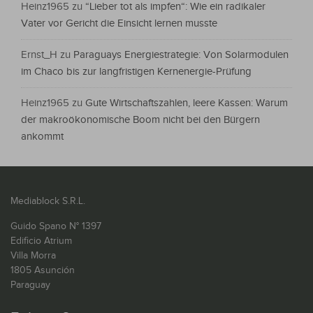
Heinz1965
zu
“Lieber tot als impfen“: Wie ein radikaler
Vater vor Gericht die Einsicht lernen musste
Ernst_H
zu
Paraguays Energiestrategie: Von Solarmodulen
im Chaco bis zur langfristigen Kernenergie-Prüfung
Heinz1965
zu
Gute Wirtschaftszahlen, leere Kassen: Warum
der makroökonomische Boom nicht bei den Bürgern
ankommt
Mediablock S.R.L.
Guido Spano N° 1397
Edificio Atrium
Villa Morra
1805 Asunción
Paraguay