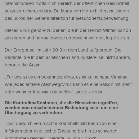
internationalen Notfalls im Bereich der öffentlichen Gesundheit
auszusprechen, erklärte Dr. Marta von Horoch, derzeit Leiterin
des Büros der Generaldirektion für Gesundheitsüberwachung.
Dieses Virus gehöre zu denen, die in der Herbst-Winter-Saison
zirkulieren und normalerweise überwacht würden, fügte sie an.
Der Erreger sei im Jahr 2013 in dem Land aufgetreten. Die
Variante, die in dem asiatischen Land kursiere, sei nicht anders,
betonte die Ärztin.
„Für uns ist es ein bekanntes Virus, es ist keine neue Variante.
Wie jedes andere Atemwegsvirus kann es eine Saison mit mehr
oder weniger Intensität darstellen“, stellte sie klar.
Die Kontrollmaßnahmen, die die Menschen ergreifen,
werden von entscheidender Bedeutung sein, um eine
Übertragung zu verhindern.
„Das dadurch verursachte Krankheitsbild kann von einer
Infektion über eine leichte Erkältung bis hin zu schweren
Symptomen reichen“, betonte Dr. von Horoch.