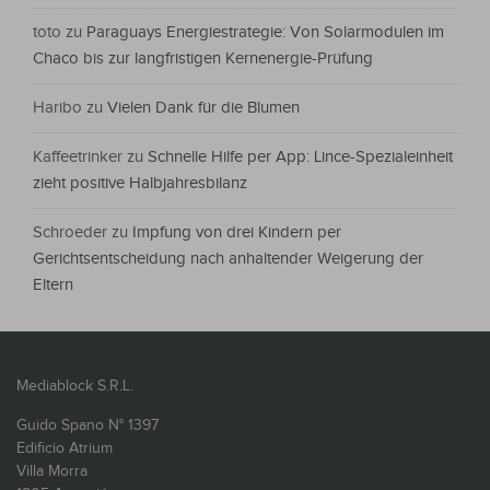
toto
zu
Paraguays Energiestrategie: Von Solarmodulen im
Chaco bis zur langfristigen Kernenergie-Prüfung
Haribo
zu
Vielen Dank für die Blumen
Kaffeetrinker
zu
Schnelle Hilfe per App: Lince-Spezialeinheit
zieht positive Halbjahresbilanz
Schroeder
zu
Impfung von drei Kindern per
Gerichtsentscheidung nach anhaltender Weigerung der
Eltern
Mediablock S.R.L.
Guido Spano N° 1397
Edificio Atrium
Villa Morra