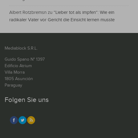
Albert Rotzbremsn
zu
“Lieber tot als impfen“: Wie ein
radikaler Vater vor Gericht die Einsicht lernen musste
Mediablock S.R.L.
Guido Spano N° 1397
Edificio Atrium
Villa Morra
1805 Asunción
Paraguay
Folgen Sie uns