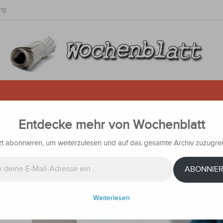
ng
Entdecke mehr von Wochenblatt
tivitäts-Tools: Wie
g die Effizienz am Arbeitsplatz
zt abonnieren, um weiterzulesen und auf das gesamte Archiv zuzugrei
ABONNIE
ichten
Weiterlesen
d