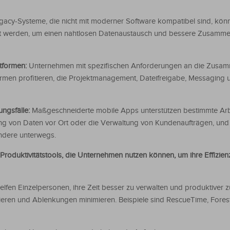
gacy-Systeme, die nicht mit moderner Software kompatibel sind, kön
t werden, um einen nahtlosen Datenaustausch und bessere Zusamme
ttformen:
Unternehmen mit spezifischen Anforderungen an die Zusam
men profitieren, die Projektmanagement, Dateifreigabe, Messaging u
ungsfälle:
Maßgeschneiderte mobile Apps unterstützen bestimmte Arb
ng von Daten vor Ort oder die Verwaltung von Kundenaufträgen, und
ondere unterwegs.
e Produktivitätstools, die Unternehmen nutzen können, um ihre Effizie
lfen Einzelpersonen, ihre Zeit besser zu verwalten und produktiver z
sieren und Ablenkungen minimieren. Beispiele sind RescueTime, Fores