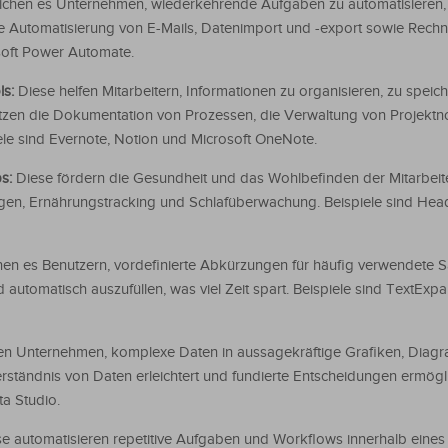
ichen es Unternehmen, wiederkehrende Aufgaben zu automatisieren,
e Automatisierung von E-Mails, Datenimport und -export sowie Rechn
soft Power Automate.
ls:
Diese helfen Mitarbeitern, Informationen zu organisieren, zu speic
tützen die Dokumentation von Prozessen, die Verwaltung von Projektn
ele sind Evernote, Notion und Microsoft OneNote.
ps:
Diese fördern die Gesundheit und das Wohlbefinden der Mitarbeit
gen, Ernährungstracking und Schlafüberwachung. Beispiele sind He
en es Benutzern, vordefinierte Abkürzungen für häufig verwendete S
automatisch auszufüllen, was viel Zeit spart. Beispiele sind TextExp
fen Unternehmen, komplexe Daten in aussagekräftige Grafiken, Dia
ändnis von Daten erleichtert und fundierte Entscheidungen ermöglic
a Studio.
e automatisieren repetitive Aufgaben und Workflows innerhalb eines