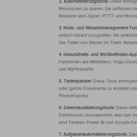
2. Automatisierungstools:
Diese ermögl
Ressourcen zu sparen. Sie umfassen di
Beispiele sind Zapier, IFTTT und Micro
3. Notiz- und Wissensmanagement-Too
einfach darauf zuzugreifen. Sie unters
das Teilen von Wissen im Team. Beispi
4. Gesundheits- und Wohlbefinden-Ap
Funktionen wie Meditation, Yoga-Übun
und MyFitnessPal.
5. Textexpander:
Diese Tools ermöglich
oder ganze Dokumente zu erstellen und 
PhraseExpress.
6. Datenvisualisierungstools:
Diese hel
Dashboards umzuwandeln, was das Verst
sind Tableau, Power BI und Google Dat
7. Aufgabenautomatisierungstools:
Dies