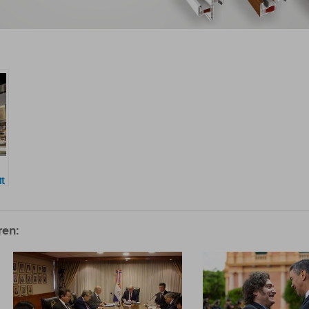
t
ren: