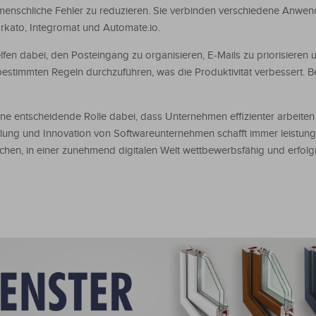
menschliche Fehler zu reduzieren. Sie verbinden verschiedene Anwe
rkato, Integromat und Automate.io.
lfen dabei, den Posteingang zu organisieren, E-Mails zu priorisieren 
estimmten Regeln durchzuführen, was die Produktivität verbessert. Be
ine entscheidende Rolle dabei, dass Unternehmen effizienter arbeiten 
klung und Innovation von Softwareunternehmen schafft immer leistung
en, in einer zunehmend digitalen Welt wettbewerbsfähig und erfolgr