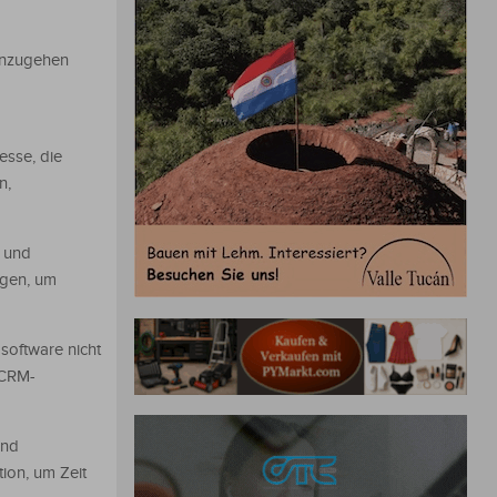
anzugehen
esse, die
n,
n und
ngen, um
software nicht
 CRM-
und
ion, um Zeit