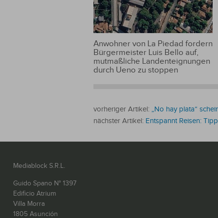
Anwohner von La Piedad fordern
Bürgermeister Luis Bello auf,
mutmaßliche Landenteignungen
durch Ueno zu stoppen
vorheriger Artikel:
„No hay plata“ schei
nächster Artikel:
Entspannt Reisen: Tip
Mediablock S.R.L.
Guido Spano N° 1397
Edificio Atrium
Villa Morra
1805 Asunción