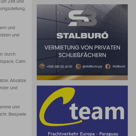
 um Zeit und
ungsstellung.
hern und
otizen und
er durch
adspace, Calm
ätze, Absätze
ander und
gramme und
ht. Beispiele