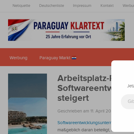
Netiquette
Deutschenliste
Impressum
Kontakt
Werbu
Werbung
Paraguay Markt
Arbeitsplatz-Produk
Softwareentwicklun
Jet
Gib deine E-Mail-Adresse ein ...
steigert
Geschrieben am 11. April 2024
in
Nachr
Softwareentwicklungsunternehmen
sin
maßgeblich daran beteiligt, innovative