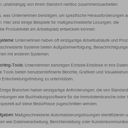
n, unabhängig von ihrem Standort nahtlos zusammenzuarbeiten.
s, was Unternehmen benötigen, um spezifische Herausforderungen 
n. Hier sind einige Beispiele für maßgeschneiderte Lösungen, die
e Produktivität am Arbeitsplatz entwickeln können:
Systeme:
Unternehmen haben oft einzigartige Arbeitsabläufe und Proz
eschneiderte Systeme bieten Aufgabenverfolgung, Benachrichtigunge
nen mit anderen Systemen.
orting-Tools:
Unternehmen benötigen Echtzeit-Einblicke in ihre Date
Tools bieten benutzerdefinierte Berichte, Grafiken und Visualisieru
e Entscheidungsfindung zu unterstützen.
Einige Branchen haben einzigartige Anforderungen, die von Standard
endungen wie Buchhaltungssoftware für die Immobilienbranche oder
peziell auf diese Bedürfnisse zugeschnitten werden.
ufgaben:
Maßgeschneiderte Automatisierungslösungen identifizieren 
en wie Datenverarbeitung, Berichterstellung oder Kundenkommunikat