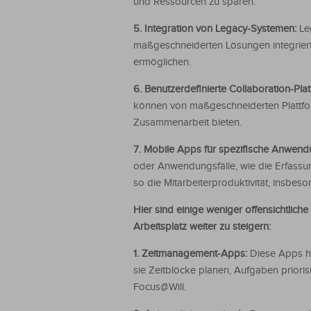
und Ressourcen zu sparen.
5. Integration von Legacy-Systemen:
Le
maßgeschneiderten Lösungen integrier
ermöglichen.
6. Benutzerdefinierte Collaboration-Pla
können von maßgeschneiderten Plattfor
Zusammenarbeit bieten.
7. Mobile Apps für spezifische Anwend
oder Anwendungsfälle, wie die Erfassu
so die Mitarbeiterproduktivität, insbes
Hier sind einige weniger offensichtlich
Arbeitsplatz weiter zu steigern:
1. Zeitmanagement-Apps:
Diese Apps he
sie Zeitblöcke planen, Aufgaben priori
Focus@Will.