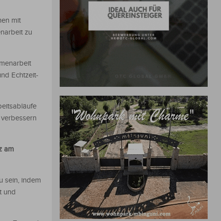
nen mit
narbeit zu
menarbeit
nd Echtzeit-
eitsabläufe
 verbessern
nz am
u sein, indem
t und