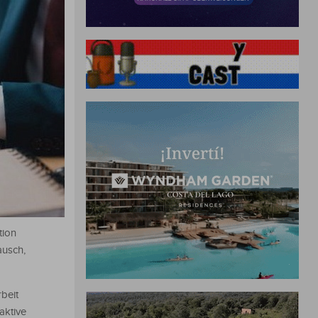
tion
ausch,
beit
aktive