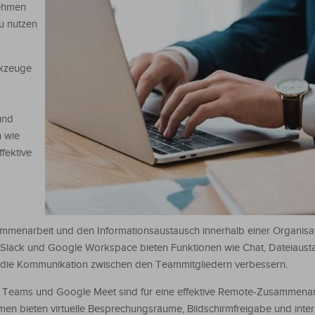
nehmen
u nutzen
rkzeuge
und
n wie
ffektive
ammenarbeit und den Informationsaustausch innerhalb einer Organisa
, Slack und Google Workspace bieten Funktionen wie Chat, Dateiaust
ie die Kommunikation zwischen den Teammitgliedern verbessern.
ft Teams und Google Meet sind für eine effektive Remote-Zusammenar
men bieten virtuelle Besprechungsräume, Bildschirmfreigabe und inter