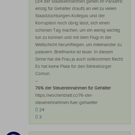
(3/4 der Staatseinnahmen gehen im Paraáfric
einzig für Gehälter draufi) an viel zu vielen
Staastzüchtungen-Kollegas und der
Korruption noch übrig lässt, sich einen
schönen Tag machen, um ein wenig wichtig
tun zu können und mit dem Flugi in der
Weltschicht herumfliegen, um miteinander zu
palavern. Briefmarke ist teuer. In diesem
Sinne hat die Frau ja auch vollkommen Recht:
Es hat keine Plata für den Stinkebürger
Comun.
–
76% der Steuereinnahmen für Gehälter
https://wochenblatt.cc/76-der-
steuereinnahmen-fuer-gehaelter
24
3