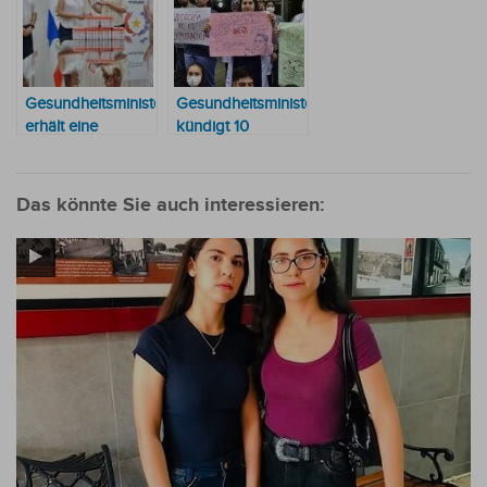
Gesundheitsministerium
Gesundheitsministerium
erhält eine
kündigt 10
Spende von
Millionen
Insektenschutzmitteln
Guaranies
Grundgehalt für
Das könnte Sie auch interessieren:
Fachärzte an