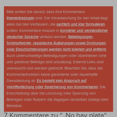
Bitte achten Sie darauf, dass Ihre Kommentare
themenbezogen
sind. Die Verantwortung für den Inhalt liegt
allein bei den Verfassern, die
sachlich und klar formulieren
sollten. Kommentare müssen in
korrekter und verständlicher
deutscher Sprache
verfasst werden.
Beleidigungen,
Schimpfwörter, rassistische Äußerungen sowie Drohungen
oder Einschüchterungen werden nicht toleriert und entfernt.
Auch unterschwellige Beleidigungen oder übertrieben rohe
und geistlose Beiträge sind unzulässig. Externe Links sind
unerwüscht und werden gelöscht. Beachten Sie, dass die
Kommentarfunktion keine garantierte oder dauerhafte
Dienstleistung ist.
Es besteht kein Anspruch auf
Veröffentlichung oder Speicherung von Kommentaren
. Die
Entscheidung über die Löschung oder Sperrung von
Beiträgen oder Nutzern die dagegen verstoßen obliegt dem
Betreiber.
7 Kommentare zu “
„No hay plata“