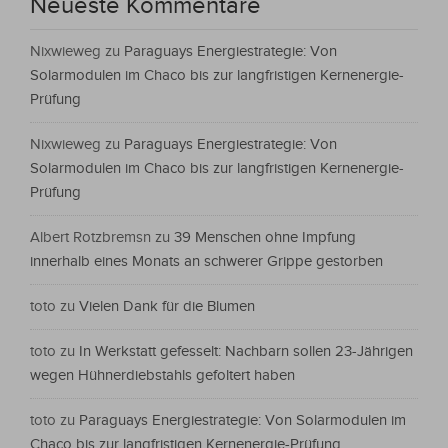
Neueste Kommentare
Nixwieweg
zu
Paraguays Energiestrategie: Von
Solarmodulen im Chaco bis zur langfristigen Kernenergie-
Prüfung
Nixwieweg
zu
Paraguays Energiestrategie: Von
Solarmodulen im Chaco bis zur langfristigen Kernenergie-
Prüfung
Albert Rotzbremsn
zu
39 Menschen ohne Impfung
innerhalb eines Monats an schwerer Grippe gestorben
toto
zu
Vielen Dank für die Blumen
toto
zu
In Werkstatt gefesselt: Nachbarn sollen 23-Jährigen
wegen Hühnerdiebstahls gefoltert haben
toto
zu
Paraguays Energiestrategie: Von Solarmodulen im
Chaco bis zur langfristigen Kernenergie-Prüfung