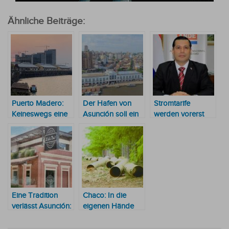
Ähnliche Beiträge:
Puerto Madero:
Der Hafen von
Stromtarife
Keineswegs eine
Asunción soll ein
werden vorerst
schlechte Idee
kulturelles
nicht erhöht
Epizentrum
werden
Eine Tradition
Chaco: In die
verlässt Asunción:
eigenen Hände
Lido Bar eröffnet
genommen
neue Filiale