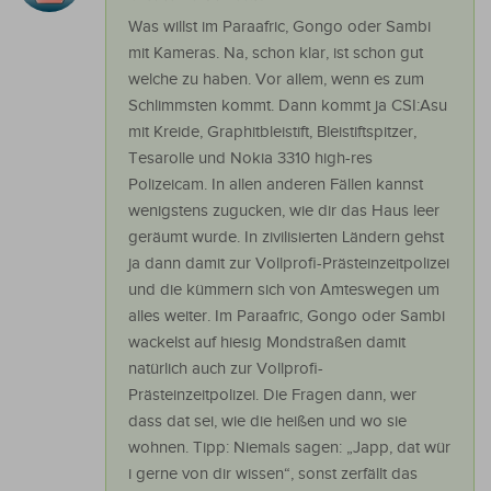
Was willst im Paraafric, Gongo oder Sambi
mit Kameras. Na, schon klar, ist schon gut
welche zu haben. Vor allem, wenn es zum
Schlimmsten kommt. Dann kommt ja CSI:Asu
mit Kreide, Graphitbleistift, Bleistiftspitzer,
Tesarolle und Nokia 3310 high-res
Polizeicam. In allen anderen Fällen kannst
wenigstens zugucken, wie dir das Haus leer
geräumt wurde. In zivilisierten Ländern gehst
ja dann damit zur Vollprofi-Prästeinzeitpolizei
und die kümmern sich von Amteswegen um
alles weiter. Im Paraafric, Gongo oder Sambi
wackelst auf hiesig Mondstraßen damit
natürlich auch zur Vollprofi-
Prästeinzeitpolizei. Die Fragen dann, wer
dass dat sei, wie die heißen und wo sie
wohnen. Tipp: Niemals sagen: „Japp, dat wür
i gerne von dir wissen“, sonst zerfällt das