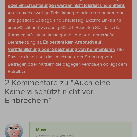
oder Einschüchterungen werden nicht toleriert und entfernt.
Auch unterschwellige Beleidigungen oder übertrieben rohe
und geistlose Beiträge sind unzulässig. Externe Links sind
unerwüscht und werden gelöscht. Beachten Sie, dass die
Kommentarfunktion keine garantierte oder dauerhafte
Dienstleistung ist.
Es besteht kein Anspruch auf
Veröffentlichung oder Speicherung von Kommentaren
. Die
Entscheidung über die Löschung oder Sperrung von
Beiträgen oder Nutzern die dagegen verstoßen obliegt dem
Betreiber.
2 Kommentare zu “
Auch eine
Kamera schützt nicht vor
Einbrechern
”
Muss
1. Februar 2023 um 00:59