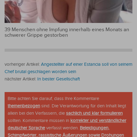
39 Menschen ohne Impfung innerhalb eines Monats an
schwerer Grippe gestorben
vorheriger Artikel:
Angestellter auf einer Estancia soll von seinem
Chef brutal geschlagen worden sein
nächster Artikel:
In bester Gesellschaft
Bitte achten Sie darauf, dass Ihre Kommentare
themenbezogen
sind. Die Verantwortung für den Inhalt liegt
allein bei den Verfassern, die
sachlich und klar formulieren
sollten. Kommentare müssen in
korrekter und verständlicher
deutscher Sprache
verfasst werden.
Beleidigungen,
Schimpfwörter, rassistische Äußerungen sowie Drohungen