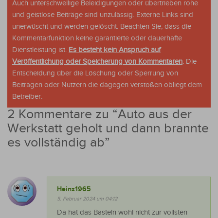
Auch unterschwellige Beleidigungen oder übertrieben rohe
und geistlose Beiträge sind unzulässig. Externe Links sind
unerwüscht und werden gelöscht. Beachten Sie, dass die
Kommentarfunktion keine garantierte oder dauerhafte
Dienstleistung ist.
Es besteht kein Anspruch auf
Veröffentlichung oder Speicherung von Kommentaren
. Die
Entscheidung über die Löschung oder Sperrung von
Beiträgen oder Nutzern die dagegen verstoßen obliegt dem
Betreiber.
2 Kommentare zu “
Auto aus der
Werkstatt geholt und dann brannte
es vollständig ab
”
Heinz1965
5. Februar 2024 um 04:12
Da hat das Basteln wohl nicht zur vollsten