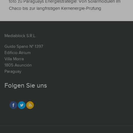
toto
zu
Paraguays Energiestrategie: Von Solarmodulen im
Chaco bis zur langfristigen Kernenergie-Prüfung
Mediablock S.R.L.
Guido Spano N° 1397
Edificio Atrium
Villa Morra
1805 Asunción
Paraguay
Folgen Sie uns