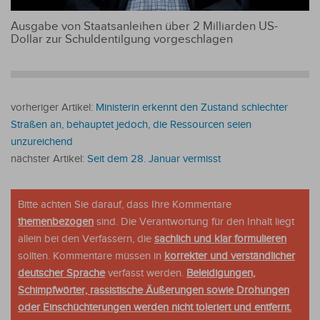
Ausgabe von Staatsanleihen über 2 Milliarden US-
Dollar zur Schuldentilgung vorgeschlagen
vorheriger Artikel:
Ministerin erkennt den Zustand schlechter
Straßen an, behauptet jedoch, die Ressourcen seien
unzureichend
nächster Artikel:
Seit dem 28. Januar vermisst
Bitte achten Sie darauf, dass Ihre Kommentare
themenbezogen
sind. Die Verantwortung für den Inhalt liegt
allein bei den Verfassern, die
sachlich und klar formulieren
sollten. Kommentare müssen in
korrekter und verständlicher
deutscher Sprache
verfasst werden.
Beleidigungen,
Schimpfwörter, rassistische Äußerungen sowie Drohungen
oder Einschüchterungen werden nicht toleriert und entfernt.