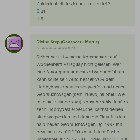
Zufriedenheit des Kunden geendet ?
21
8
Divine Step (Conspectu Mortis)
6. Februar 2024 um 11:30
Selber schuld – meine Kommentare auf
Wochenblatt-Paraguay nicht gelesen. Wer
eine Autoreparatur nicht selbst durchführen
kann sollte sein Auto besser VOR dem
Hobbybastlerbesuch wegwerfen und neuen
Gebrauchtwagen (semi nuevo, halbneu, wie
man hierzulande sagt), sonst bezahlst fünf bis
zehn Hobbybastlerbesuche, kannst deinen
alten wegwerfen und dann die Plata für den
halb-neuen Gebrauchtwagen, Jg. 1997 mit
bestimmt erst 60.000 km auf dem Tacho,
impecable, für nur 7000 € oder 21.000 € auf