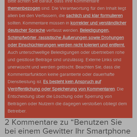
Bitte achten Sie darauf, dass Ihre Kommentare
themenbezogen
sind. Die Verantwortung für den Inhalt liegt
allein bei den Verfassern, die
sachlich und klar formulieren
sollten. Kommentare müssen in
korrekter und verständlicher
deutscher Sprache
verfasst werden.
Beleidigungen,
Schimpfwörter, rassistische Äußerungen sowie Drohungen
oder Einschüchterungen werden nicht toleriert und entfernt.
Auch unterschwellige Beleidigungen oder übertrieben rohe
und geistlose Beiträge sind unzulässig. Externe Links sind
unerwüscht und werden gelöscht. Beachten Sie, dass die
Kommentarfunktion keine garantierte oder dauerhafte
Dienstleistung ist.
Es besteht kein Anspruch auf
Veröffentlichung oder Speicherung von Kommentaren
. Die
Entscheidung über die Löschung oder Sperrung von
Beiträgen oder Nutzern die dagegen verstoßen obliegt dem
Betreiber.
2 Kommentare zu “
Benutzen Sie
bei einem Gewitter Ihr Smartphone