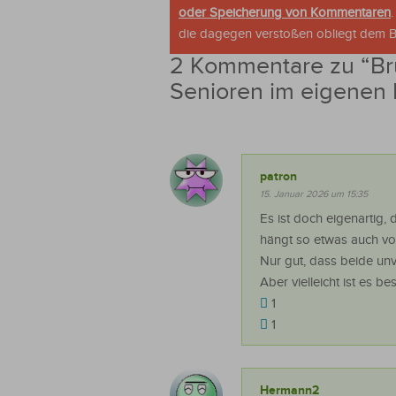
oder Speicherung von Kommentaren
die dagegen verstoßen obliegt dem Be
2 Kommentare zu “
Br
Senioren im eigenen 
patron
15. Januar 2026 um 15:35
Es ist doch eigenartig,
hängt so etwas auch vo
Nur gut, dass beide unve
Aber vielleicht ist es b
1
1
Hermann2