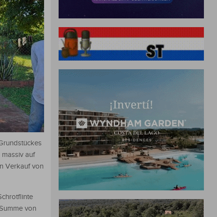
s Grundstückes
n massiv auf
en Verkauf von
hrotflinte
ne Summe von