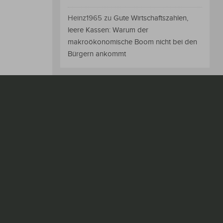
Heinz1965
zu
Gute Wirtschaftszahlen,
leere Kassen: Warum der
makroökonomische Boom nicht bei den
Bürgern ankommt