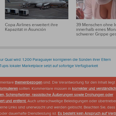
Copa Airlines erweitert ihre
39 Menschen ohne 
Kapazität in Asunción
innerhalb eines Mon
schwerer Grippe ge
 Qual wird: 1.200 Paraguayer korrigieren die Sünden ihrer Eltern
Tupis lokaler Marketplace setzt auf sofortige Verfügbarkeit
ommentare
themenbezogen
sind. Die Verantwortung für den Inhalt liegt 
formulieren
sollten. Kommentare müssen in
korrekter und verständlic
en, Schimpfwörter, rassistische Äußerungen sowie Drohungen oder
rt und entfernt.
Auch unterschwellige Beleidigungen oder übertriebe
xterne Links sind unerwüscht und werden gelöscht. Beachten Sie, dass
der dauerhafte Dienstleistung ist.
Es besteht kein Anspruch auf Verö