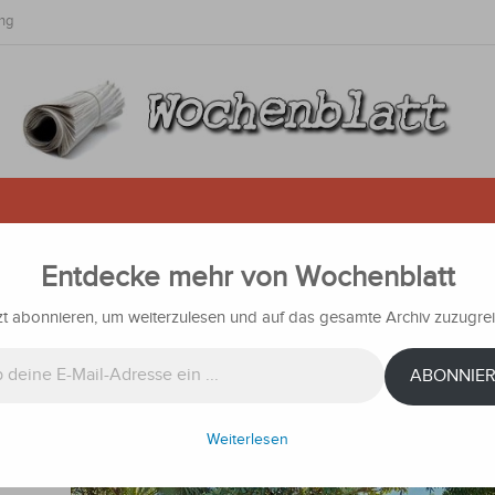
ng
Entdecke mehr von Wochenblatt
mit Schrotflinte: Deutsche Senior
allen, gefesselt und misshandel
zt abonnieren, um weiterzulesen und auf das gesamte Archiv zuzugrei
hrichten
ABONNIE
wurde
Weiterlesen
en
e sie in