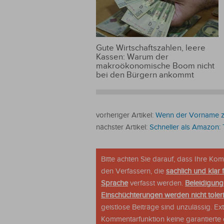
Gute Wirtschaftszahlen, leere
Kassen: Warum der
makroökonomische Boom nicht
bei den Bürgern ankommt
vorheriger Artikel:
Wenn der Vorname zur
nächster Artikel:
Schneller als Amazon: 
Bitte achten Sie darauf, dass Ihre K
den Verfassern, die
sachlich und klar 
Sprache
verfasst werden.
Beleidigung
Einschüchterungen werden nicht tolerie
geistlose Beiträge sind unzulässig. E
Kommentarfunktion keine garantierte o