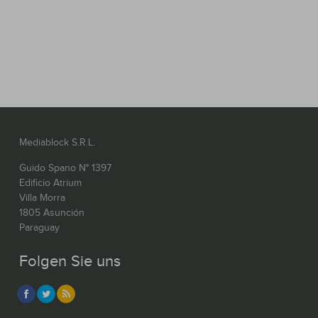
Mediablock S.R.L.
Guido Spano N° 1397
Edificio Atrium
Villa Morra
1805 Asunción
Paraguay
Folgen Sie uns