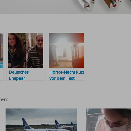
Deutsches
Horror-Nacht kurz
Ehepaar
vor dem Fest:
überfallen und
Bewaffnete
schwer
Maskierte
misshandelt
überfallen
ren:
deutsches
Ehepaar im
eigenen Haus