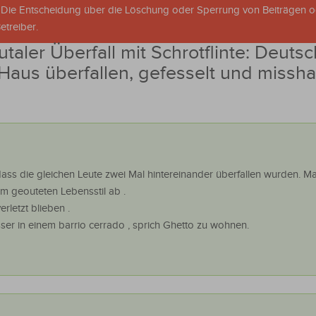
. Die Entscheidung über die Löschung oder Sperrung von Beiträgen 
treiber.
utaler Überfall mit Schrotflinte: Deuts
Haus überfallen, gefesselt und missha
 dass die gleichen Leute zwei Mal hintereinander überfallen wurden. 
m geouteten Lebensstil ab .
rletzt blieben .
esser in einem barrio cerrado , sprich Ghetto zu wohnen.