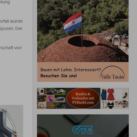
htung
orfall wurde
 Spuren. Der
nschaft von