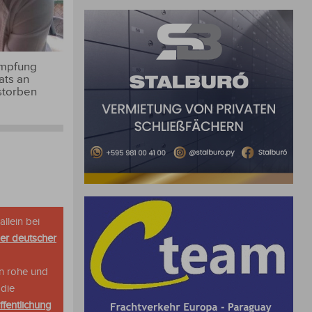
Impfung
ats an
storben
allein bei
her deutscher
n rohe und
 die
ffentlichung