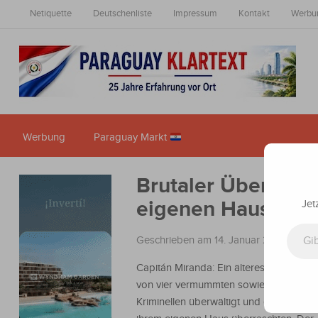
Netiquette
Deutschenliste
Impressum
Kontakt
Werbu
Werbung
Paraguay Markt
Brutaler Überfall 
eigenen Haus überf
Jet
Gib deine E-Mail-Adresse ein ...
Geschrieben am 14. Januar 2026
in
Nac
Capitán Miranda: Ein älteres Ehepaar 
von vier vermummten sowie bewaffnet
Kriminellen überwältigt und gefesselt, di