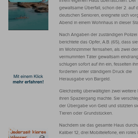
ihrem eigenen Haus überraschten. Der
gewaltsame Überfall, schon der 2. auf d
deutschen Senioren, ereignete sich vor
Abend in einem Wohnhaus in dieser Sta
Nach Angaben der zuständigen Polizei
berichtete das Opfer, A.B. (65), dass si
im Wohnzimmer fernsahen, als zwei der
vermummten Täter gewaltsam eindrang
schlugen sofort auf ihn ein, fesselten ih
forderten unter ständigem Druck die
Herausgabe von Bargeld.
Gleichzeitig überwältigten zwei weitere 
ihren Spaziergang machte. Sie verschlep
der Übergabe von Geld und stützten sic
Tieren oder Grundstücken.
Nachdem sie das gesamte Haus durchwüh
Kaliber 12, drei Mobiltelefone, ein r