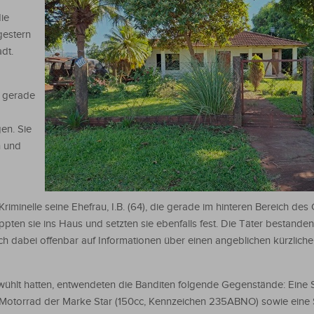
ie
gestern
dt.
e gerade
en. Sie
n und
Kriminelle seine Ehefrau, I.B. (64), die gerade im hinteren Bereich de
pten sie ins Haus und setzten sie ebenfalls fest. Die Täter bestande
h dabei offenbar auf Informationen über einen angeblichen kürzlich
lt hatten, entwendeten die Banditen folgende Gegenstände: Eine Sc
otes Motorrad der Marke Star (150cc, Kennzeichen 235ABNO) sowie ei