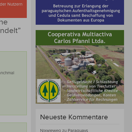
oder Nutzern
che
ndelt
”
Manchmal
Neueste Kommentare
Nixwieweg
zu
Paraguays