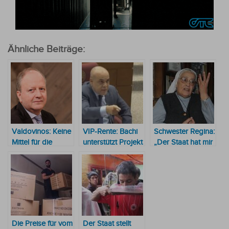
Ähnliche Beiträge:
Valdovinos: Keine
VIP-Rente: Bachi
Schwester Regina:
Mittel für die
unterstützt Projekt
„Der Staat hat mir
Infrastrukturprojekte,
der
gar nichts
aber für 15.000
Abgeordneten,
gegeben“
neue Stellen beim
das das
Staat
Rentenalter auf 65
Jahre anhebt
Die Preise für vom
Der Staat stellt