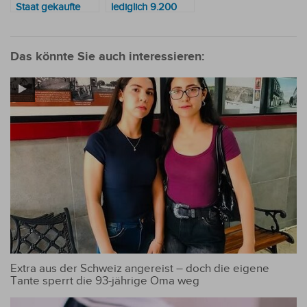
Staat gekaufte
lediglich 9.200
Medikamente
Guaranies pro
verzeichneten im
Tag für die
Jahr 2024 einen
Verpflegung
Das könnte Sie auch interessieren:
durchschnittlichen
jedes Häftlings
Rückgang von 20
bereit
bis 22 %
Extra aus der Schweiz angereist – doch die eigene
Tante sperrt die 93-jährige Oma weg