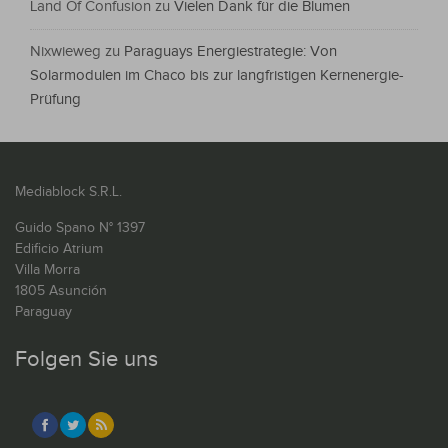
Land Of Confusion
zu
Vielen Dank für die Blumen
Nixwieweg
zu
Paraguays Energiestrategie: Von
Solarmodulen im Chaco bis zur langfristigen Kernenergie-
Prüfung
Mediablock S.R.L.
Guido Spano N° 1397
Edificio Atrium
Villa Morra
1805 Asunción
Paraguay
Folgen Sie uns