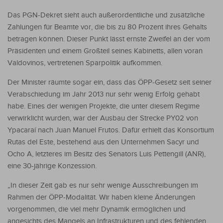
Das PGN-Dekret sieht auch außerordentliche und zusätzliche
Zahlungen für Beamte vor, die bis zu 80 Prozent ihres Gehalts
betragen können. Dieser Punkt lässt ernste Zweifel an der vom
Präsidenten und einem Großteil seines Kabinetts, allen voran
Valdovinos, vertretenen Sparpolitik aufkommen.
Der Minister räumte sogar ein, dass das ÖPP-Gesetz seit seiner
Verabschiedung im Jahr 2013 nur sehr wenig Erfolg gehabt
habe. Eines der wenigen Projekte, die unter diesem Regime
verwirklicht wurden, war der Ausbau der Strecke PY02 von
Ypacaraí nach Juan Manuel Frutos. Dafür erhielt das Konsortium
Rutas del Este, bestehend aus den Unternehmen Sacyr und
Ocho A, letzteres im Besitz des Senators Luis Pettengill (ANR),
eine 30-jährige Konzession.
„In dieser Zeit gab es nur sehr wenige Ausschreibungen im
Rahmen der ÖPP-Modalität. Wir haben kleine Änderungen
vorgenommen, die viel mehr Dynamik ermöglichen und
angesichts des Mangels an Infrastrukturen und des fehlenden