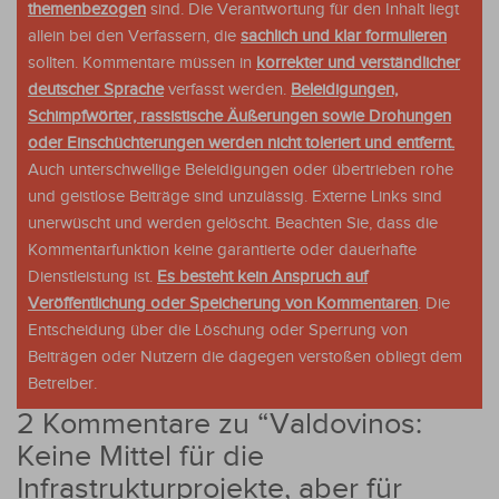
themenbezogen
sind. Die Verantwortung für den Inhalt liegt
allein bei den Verfassern, die
sachlich und klar formulieren
sollten. Kommentare müssen in
korrekter und verständlicher
deutscher Sprache
verfasst werden.
Beleidigungen,
Schimpfwörter, rassistische Äußerungen sowie Drohungen
oder Einschüchterungen werden nicht toleriert und entfernt.
Auch unterschwellige Beleidigungen oder übertrieben rohe
und geistlose Beiträge sind unzulässig. Externe Links sind
unerwüscht und werden gelöscht. Beachten Sie, dass die
Kommentarfunktion keine garantierte oder dauerhafte
Dienstleistung ist.
Es besteht kein Anspruch auf
Veröffentlichung oder Speicherung von Kommentaren
. Die
Entscheidung über die Löschung oder Sperrung von
Beiträgen oder Nutzern die dagegen verstoßen obliegt dem
Betreiber.
2 Kommentare zu “
Valdovinos:
Keine Mittel für die
Infrastrukturprojekte, aber für