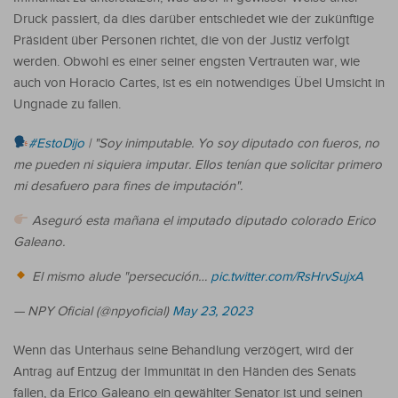
Druck passiert, da dies darüber entschiedet wie der zukünftige
Präsident über Personen richtet, die von der Justiz verfolgt
werden. Obwohl es einer seiner engsten Vertrauten war, wie
auch von Horacio Cartes, ist es ein notwendiges Übel Umsicht in
Ungnade zu fallen.
#EstoDijo
| "Soy inimputable. Yo soy diputado con fueros, no
me pueden ni siquiera imputar. Ellos tenían que solicitar primero
mi desafuero para fines de imputación".
Aseguró esta mañana el imputado diputado colorado Erico
Galeano.
El mismo alude "persecución…
pic.twitter.com/RsHrvSujxA
— NPY Oficial (@npyoficial)
May 23, 2023
Wenn das Unterhaus seine Behandlung verzögert, wird der
Antrag auf Entzug der Immunität in den Händen des Senats
fallen, da Erico Galeano ein gewählter Senator ist und seinen