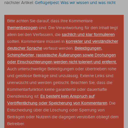
nächster Artikel:
Geflügelpest: Was wir wissen und was nicht
Bitte achten Sie darauf, dass Ihre Kommentare
themenbezogen
sind. Die Verantwortung für den Inhalt liegt
allein bei den Verfassern, die
sachlich und klar formulieren
sollten. Kommentare müssen in
korrekter und verständlicher
deutscher Sprache
verfasst werden.
Beleidigungen,
Schimpfwörter, rassistische Äußerungen sowie Drohungen
oder Einschüchterungen werden nicht toleriert und entfernt.
Auch unterschwellige Beleidigungen oder übertrieben rohe
und geistlose Beiträge sind unzulässig. Externe Links sind
unerwüscht und werden gelöscht. Beachten Sie, dass die
Kommentarfunktion keine garantierte oder dauerhafte
Dienstleistung ist.
Es besteht kein Anspruch auf
Veröffentlichung oder Speicherung von Kommentaren
. Die
Entscheidung über die Löschung oder Sperrung von
Beiträgen oder Nutzern die dagegen verstoßen obliegt dem
Betreiber.