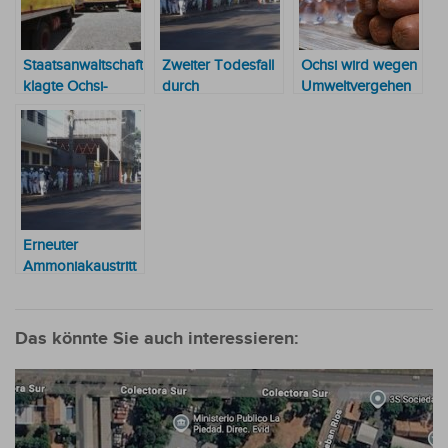
Staatsanwaltschaft
Zweiter Todesfall
Ochsi wird wegen
klagte Ochsi-
durch
Umweltvergehen
Eigentümerin
Ammoniakleck in
zu einer hohen
wegen illegaler
der Ochsi-
Geldstrafe
Abfallbeseitigung
Wurstfabrik
verdonnert
an
Erneuter
Ammoniakaustritt
in der Ochsi-
Wurstfabrik
Das könnte Sie auch interessieren: