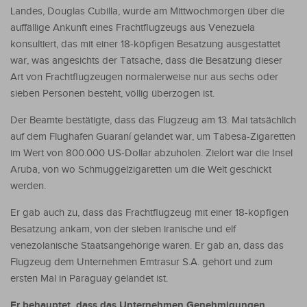
Landes, Douglas Cubilla, wurde am Mittwochmorgen über die
auffällige Ankunft eines Frachtflugzeugs aus Venezuela
konsultiert, das mit einer 18-köpfigen Besatzung ausgestattet
war, was angesichts der Tatsache, dass die Besatzung dieser
Art von Frachtflugzeugen normalerweise nur aus sechs oder
sieben Personen besteht, völlig überzogen ist.
Der Beamte bestätigte, dass das Flugzeug am 13. Mai tatsächlich
auf dem Flughafen Guaraní gelandet war, um Tabesa-Zigaretten
im Wert von 800.000 US-Dollar abzuholen. Zielort war die Insel
Aruba, von wo Schmuggelzigaretten um die Welt geschickt
werden.
Er gab auch zu, dass das Frachtflugzeug mit einer 18-köpfigen
Besatzung ankam, von der sieben iranische und elf
venezolanische Staatsangehörige waren. Er gab an, dass das
Flugzeug dem Unternehmen Emtrasur S.A. gehört und zum
ersten Mal in Paraguay gelandet ist.
Er behauptet, dass das Unternehmen Genehmigungen