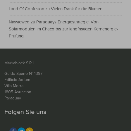
Land Of Confusion
zu
Vielen Dank für die Blumen
Nixwieweg
zu
Paraguays Energiestrategie: Von
Solarmodulen im Chaco bis zur langfristigen Kernenergie-
Prüfung
Mediablock S.R.L.
Guido Spano N° 1397
Edificio Atrium
Villa Morra
1805 Asunción
Paraguay
Folgen Sie uns