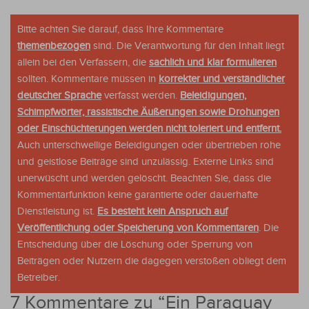
Bitte achten Sie darauf, dass Ihre Kommentare
themenbezogen
sind. Die Verantwortung für den Inhalt liegt
allein bei den Verfassern, die
sachlich und klar formulieren
sollten. Kommentare müssen in
korrekter und verständlicher
deutscher Sprache
verfasst werden.
Beleidigungen,
Schimpfwörter, rassistische Äußerungen sowie Drohungen
oder Einschüchterungen werden nicht toleriert und entfernt.
Auch unterschwellige Beleidigungen oder übertrieben rohe
und geistlose Beiträge sind unzulässig. Externe Links sind
unerwüscht und werden gelöscht. Beachten Sie, dass die
Kommentarfunktion keine garantierte oder dauerhafte
Dienstleistung ist.
Es besteht kein Anspruch auf
Veröffentlichung oder Speicherung von Kommentaren
. Die
Entscheidung über die Löschung oder Sperrung von
Beiträgen oder Nutzern die dagegen verstoßen obliegt dem
Betreiber.
7 Kommentare zu “
Ein Paraguay