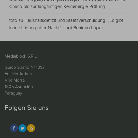
Chaco bis zur langfristigen Kernenergie-Prüfung
toto
zu
Haushaltsdefizit und Staatsverschuldung: „Es gibt
keine Lösung über Nacht“, sagt Benigno López
Mediablock S.R.L.
Guido Spano N° 1397
Edificio Atrium
Villa Morra
1805 Asunción
Paraguay
Folgen Sie uns