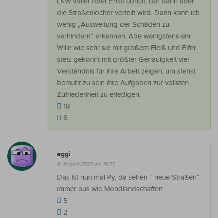
LKW voller roter Erde übrich, der dann über
die Straßenlöcher verteilt wird. Darin kann ich
wenig „Ausweitung der Schäden zu
verhindern“ erkennen. Abe wenigstens ein
Wille wie sehr sie mit großem Fleiß und Eifer
stets gekonnt mit größter Genauigkeit viel
Verständnis für ihre Arbeit zeigen, um stehst
bemüht zu sein ihre Aufgaben zur vollsten
Zufriedenheit zu erledigen.
18
6
eggi
8. August 2023 um 18:33
Das ist nun mal Py, da sehen “ neue Straßen“
immer aus wie Mondlandschaften.
5
2