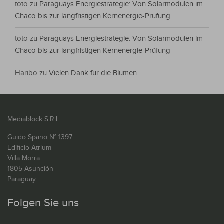
toto
zu
Paraguays Energiestrategie: Von Solarmodulen im
Chaco bis zur langfristigen Kernenergie-Prüfung
toto
zu
Paraguays Energiestrategie: Von Solarmodulen im
Chaco bis zur langfristigen Kernenergie-Prüfung
Haribo
zu
Vielen Dank für die Blumen
Mediablock S.R.L.
Guido Spano N° 1397
Edificio Atrium
Villa Morra
1805 Asunción
Paraguay
Folgen Sie uns