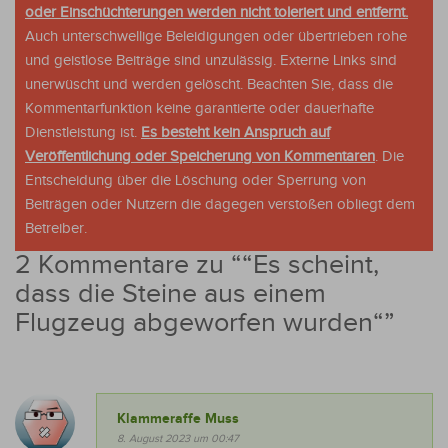
oder Einschüchterungen werden nicht toleriert und entfernt.
Auch unterschwellige Beleidigungen oder übertrieben rohe
und geistlose Beiträge sind unzulässig. Externe Links sind
unerwüscht und werden gelöscht. Beachten Sie, dass die
Kommentarfunktion keine garantierte oder dauerhafte
Dienstleistung ist.
Es besteht kein Anspruch auf
Veröffentlichung oder Speicherung von Kommentaren
. Die
Entscheidung über die Löschung oder Sperrung von
Beiträgen oder Nutzern die dagegen verstoßen obliegt dem
Betreiber.
2 Kommentare zu “
“Es scheint,
dass die Steine aus einem
Flugzeug abgeworfen wurden“
”
Klammeraffe Muss
8. August 2023 um 00:47