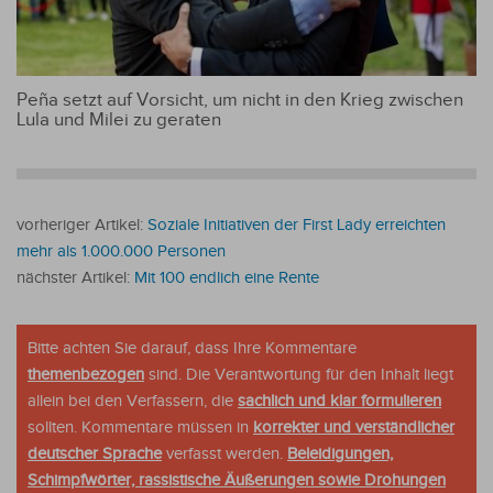
Peña setzt auf Vorsicht, um nicht in den Krieg zwischen
Lula und Milei zu geraten
vorheriger Artikel:
Soziale Initiativen der First Lady erreichten
mehr als 1.000.000 Personen
nächster Artikel:
Mit 100 endlich eine Rente
Bitte achten Sie darauf, dass Ihre Kommentare
themenbezogen
sind. Die Verantwortung für den Inhalt liegt
allein bei den Verfassern, die
sachlich und klar formulieren
sollten. Kommentare müssen in
korrekter und verständlicher
deutscher Sprache
verfasst werden.
Beleidigungen,
Schimpfwörter, rassistische Äußerungen sowie Drohungen