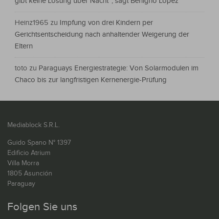
gibt keine Lösung über Nacht“, sagt Benigno López
Heinz1965
zu
Impfung von drei Kindern per
Gerichtsentscheidung nach anhaltender Weigerung der
Eltern
toto
zu
Paraguays Energiestrategie: Von Solarmodulen im
Chaco bis zur langfristigen Kernenergie-Prüfung
Mediablock S.R.L.
Guido Spano N° 1397
Edificio Atrium
Villa Morra
1805 Asunción
Paraguay
Folgen Sie uns