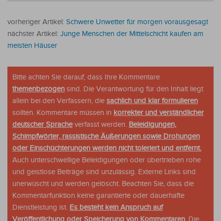
vorheriger Artikel:
Schwere Unwetter für morgen vorausgesagt
nächster Artikel:
Junge Menschen der Mittelschicht kaufen am
meisten Häuser
Bitte achten Sie darauf, dass Ihre Kommentare
themenbezogen
sind. Die Verantwortung für den Inhalt liegt
allein bei den Verfassern, die
sachlich und klar formulieren
sollten. Kommentare müssen in
korrekter und verständlicher
deutscher Sprache
verfasst werden.
Beleidigungen,
Schimpfwörter, rassistische Äußerungen sowie Drohungen
oder Einschüchterungen werden nicht toleriert und entfernt.
Auch unterschwellige Beleidigungen oder übertrieben rohe
und geistlose Beiträge sind unzulässig. Externe Links sind
unerwüscht und werden gelöscht. Beachten Sie, dass die
Kommentarfunktion keine garantierte oder dauerhafte
Dienstleistung ist.
Es besteht kein Anspruch auf
Veröffentlichung oder Speicherung von Kommentaren
. Die