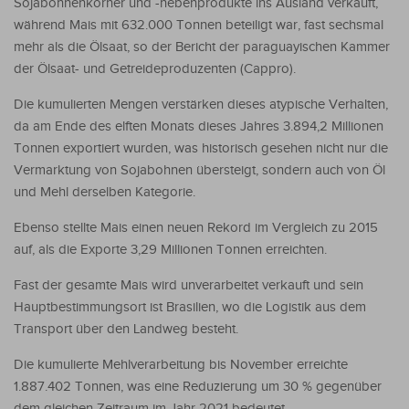
Sojabohnenkörner und -nebenprodukte ins Ausland verkauft,
während Mais mit 632.000 Tonnen beteiligt war, fast sechsmal
mehr als die Ölsaat, so der Bericht der paraguayischen Kammer
der Ölsaat- und Getreideproduzenten (Cappro).
Die kumulierten Mengen verstärken dieses atypische Verhalten,
da am Ende des elften Monats dieses Jahres 3.894,2 Millionen
Tonnen exportiert wurden, was historisch gesehen nicht nur die
Vermarktung von Sojabohnen übersteigt, sondern auch von Öl
und Mehl derselben Kategorie.
Ebenso stellte Mais einen neuen Rekord im Vergleich zu 2015
auf, als die Exporte 3,29 Millionen Tonnen erreichten.
Fast der gesamte Mais wird unverarbeitet verkauft und sein
Hauptbestimmungsort ist Brasilien, wo die Logistik aus dem
Transport über den Landweg besteht.
Die kumulierte Mehlverarbeitung bis November erreichte
1.887.402 Tonnen, was eine Reduzierung um 30 % gegenüber
dem gleichen Zeitraum im Jahr 2021 bedeutet.