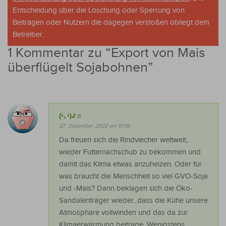
Entscheidung über die Löschung oder Sperrung von
Beiträgen oder Nutzern die dagegen verstoßen obliegt dem
Betreiber.
1 Kommentar zu “
Export von Mais
überflügelt Sojabohnen
”
(•́｡•́)♪♬
27. Dezember 2022 um 01:16
Da freuen sich die Rindviecher weltweit,
wieder Futternachschub zu bekommen und
damit das Klima etwas anzuheizen. Oder für
was braucht die Menschheit so viel GVO-Soja
und -Mais? Dann beklagen sich die Öko-
Sandalenträger wieder, dass die Kühe unsere
Atmosphäre vollwinden und das da zur
Klimaerwärmung beitrage. Wenigstens