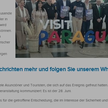
Tausende
er in
 wird
 können.
m
rischer
orgen
chrichten mehr und folgen Sie unserem W
ele Asuncióner und Touristen, die sich auf das Ereignis gefreut hatte
ranstaltung kommuniziert: Es ist der 28. Juni.
 für die getroffene Entscheidung, die im Interesse der Sicherheit un