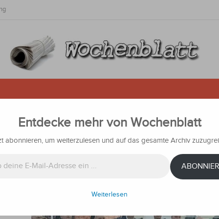
ng
Entdecke mehr von Wochenblatt
nderer auf der Calle Palma abge
zt abonnieren, um weiterzulesen und auf das gesamte Archiv zuzugrei
ichten
ABONNIE
plante
auf der
allen.
Weiterlesen
aufgrund