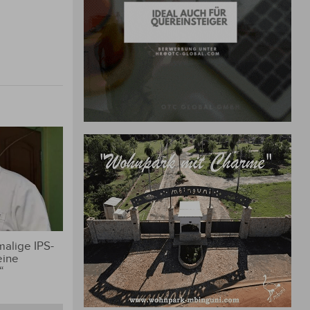
alige IPS-
eine
“