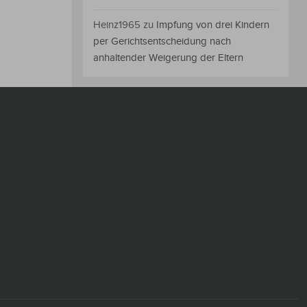
Heinz1965
zu
Impfung von drei Kindern
per Gerichtsentscheidung nach
anhaltender Weigerung der Eltern