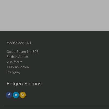
Mediablock S.R.L.
Guido Spano N° 1397
Edificio Atrium
Villa Morra
1805 Asunción
Paraguay
Folgen Sie uns