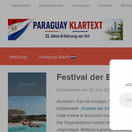
Netiquette
Deutschenliste
Impressum
Kontakt
Werbu
Werbung
Paraguay Markt
Festival der Einwa
Jet
Geschrieben am 13. Juni 2025
in
Nachr
Gib deine E-Mail-Adresse ein ...
Asunción: Das für morgen, Samstag, ge
traditionelle
„Festival der Einwanderer“
Calle Palma in Asunción muss leider entf
Die Organisatoren haben die Absage 
ungünstiger Wetterprognosen bekannt