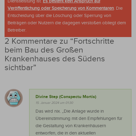
Dienstleistung ist.
Es besteht kein Anspruch auf
Veröffentlichung oder Speicherung von Kommentaren
. Die
Entscheidung über die Löschung oder Sperrung von
Beiträgen oder Nutzern die dagegen verstoßen obliegt dem
Betreiber.
2 Kommentare zu “
Fortschritte
beim Bau des Großen
Krankenhauses des Südens
sichtbar
”
Divine Step (Conspectu Mortis)
15. Januar 2024 um 01:30
Das wird nix. „Die Anlage wurde in
Übereinstimmung mit den Empfehlungen für
die Gestaltung von Krankenhäusern
entworfen, die in den aktuellen