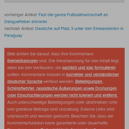
vorheriger Artikel:
Fast die ganze Fußballmannschaft an
Denguefieber erkrankt
nächster Artikel:
Deutsche auf Platz 3 unter den Einwanderern in
Paraguay
Bitte achten Sie darauf, dass Ihre Kommentare
themenbezogen
sind. Die Verantwortung für den Inhalt liegt
allein bei den Verfassern, die
sachlich und klar formulieren
sollten. Kommentare müssen in
korrekter und verständlicher
deutscher Sprache
verfasst werden.
Beleidigungen,
Schimpfwörter, rassistische Äußerungen sowie Drohungen
oder Einschüchterungen werden nicht toleriert und entfernt.
Auch unterschwellige Beleidigungen oder übertrieben rohe
und geistlose Beiträge sind unzulässig. Externe Links sind
unerwüscht und werden gelöscht. Beachten Sie, dass die
Kommentarfunktion keine garantierte oder dauerhafte