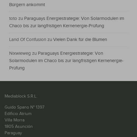
Bürgern ankommt
toto
zu
Paraguays Energiestrategie: Von Solarmodulen im
Chaco bis zur langfristigen Kernenergie-Prüfung
Land Of Confusion
zu
Vielen Dank für die Blumen
Nixwieweg
zu
Paraguays Energiestrategie: Von
Solarmodulen im Chaco bis zur langfristigen Kernenergie-
Prüfung
Mediablock S.R.L.
Guido Spano N° 1397
Edificio Atrium
Villa Morra
1805 Asunción
Paraguay