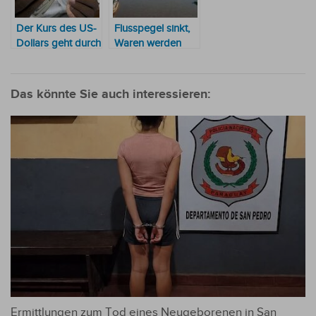
Der Kurs des US-
Flusspegel sinkt,
Dollars geht durch
Waren werden
die Decke
teurer, Flusspegel
steigt, werden die
Waren dann
Das könnte Sie auch interessieren:
billiger?
Ermittlungen zum Tod eines Neugeborenen in San