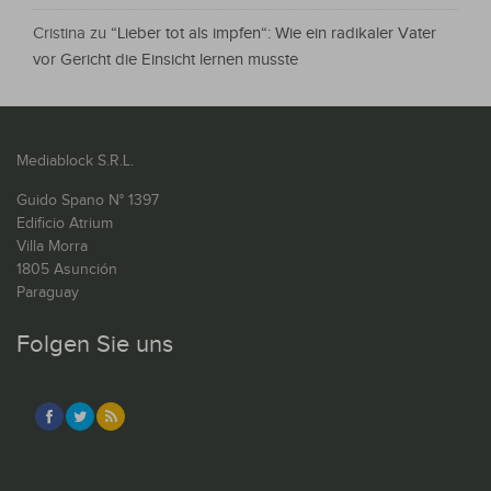
Cristina
zu
“Lieber tot als impfen“: Wie ein radikaler Vater
vor Gericht die Einsicht lernen musste
Mediablock S.R.L.
Guido Spano N° 1397
Edificio Atrium
Villa Morra
1805 Asunción
Paraguay
Folgen Sie uns