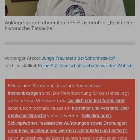
Anklage gegen ehemalige IPS-Präsidenten: „Es ist eine
historische Tatsache“
vorheriger Artikel:
Junge Frau starb bei Schönheits-OP
nächster Artikel:
Keine Präsidentschaftsdebatte vor den Wahlen
Bitte achten Sie darauf, dass Ihre Kommentare
themenbezogen
sind. Die Verantwortung für den Inhalt liegt
allein bei den Verfassern, die
sachlich und klar formulieren
sollten. Kommentare müssen in
korrekter und verständlicher
deutscher Sprache
verfasst werden.
Beleidigungen,
Schimpfwörter, rassistische Äußerungen sowie Drohungen
oder Einschüchterungen werden nicht toleriert und entfernt.
Auch unterschwellige Beleidigungen oder übertrieben rohe