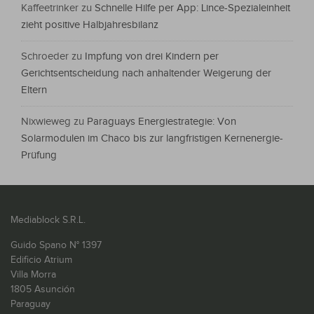
Kaffeetrinker
zu
Schnelle Hilfe per App: Lince-Spezialeinheit
zieht positive Halbjahresbilanz
Schroeder
zu
Impfung von drei Kindern per
Gerichtsentscheidung nach anhaltender Weigerung der
Eltern
Nixwieweg
zu
Paraguays Energiestrategie: Von
Solarmodulen im Chaco bis zur langfristigen Kernenergie-
Prüfung
Mediablock S.R.L.
Guido Spano N° 1397
Edificio Atrium
Villa Morra
1805 Asunción
Paraguay