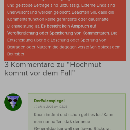
und geistlose Beiträge sind unzulässig. Externe Links sind
unerwüscht und werden gelöscht. Beachten Sie, dass die
Kommentarfunktion keine garantierte oder dauerhafte
Dienstleistung ist.
Es besteht kein Anspruch auf
Veröffentlichung oder Speicherung von Kommentaren
. Die
Entscheidung über die Löschung oder Sperrung von
Beiträgen oder Nutzern die dagegen verstoßen obliegt dem
Betreiber.
3 Kommentare zu “
Hochmut
kommt vor dem Fall
”
DerEulenspiegel
11. März 2023 um 08:28
Kaum im Amt und schon geht es los! Kann
man nur hoffen, daß der neue
Generalstaatsanwalt genügend Rückgrat