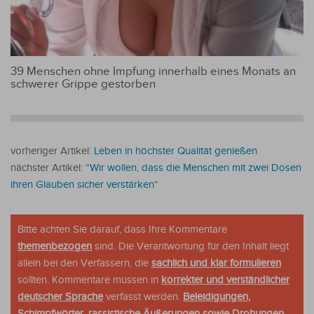
39 Menschen ohne Impfung innerhalb eines Monats an
schwerer Grippe gestorben
vorheriger Artikel:
Leben in höchster Qualität genießen
nächster Artikel:
“Wir wollen, dass die Menschen mit zwei Dosen
ihren Glauben sicher verstärken“
Bitte achten Sie darauf, dass Ihre Kommentare
themenbezogen
sind. Die Verantwortung für den Inhalt liegt
allein bei den Verfassern, die
sachlich und klar formulieren
sollten. Kommentare müssen in
korrekter und verständlicher
deutscher Sprache
verfasst werden.
Beleidigungen,
Schimpfwörter, rassistische Äußerungen sowie Drohungen