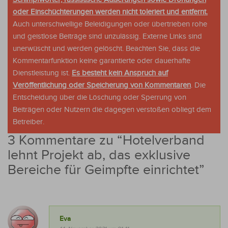
oder Einschüchterungen werden nicht toleriert und entfernt.
Auch unterschwellige Beleidigungen oder übertrieben rohe
und geistlose Beiträge sind unzulässig. Externe Links sind
unerwüscht und werden gelöscht. Beachten Sie, dass die
Kommentarfunktion keine garantierte oder dauerhafte
Dienstleistung ist.
Es besteht kein Anspruch auf
Veröffentlichung oder Speicherung von Kommentaren
. Die
Entscheidung über die Löschung oder Sperrung von
Beiträgen oder Nutzern die dagegen verstoßen obliegt dem
Betreiber.
3 Kommentare zu “
Hotelverband
lehnt Projekt ab, das exklusive
Bereiche für Geimpfte einrichtet
”
Eva