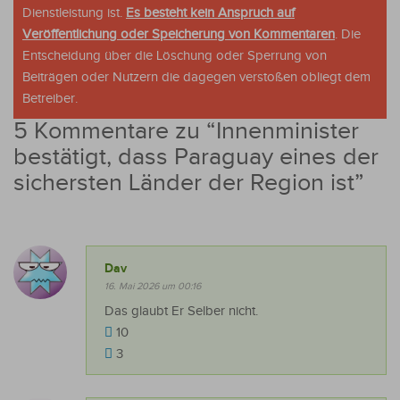
Dienstleistung ist.
Es besteht kein Anspruch auf
Veröffentlichung oder Speicherung von Kommentaren
. Die
Entscheidung über die Löschung oder Sperrung von
Beiträgen oder Nutzern die dagegen verstoßen obliegt dem
Betreiber.
5 Kommentare zu “
Innenminister
bestätigt, dass Paraguay eines der
sichersten Länder der Region ist
”
Dav
16. Mai 2026 um 00:16
Das glaubt Er Selber nicht.
10
3