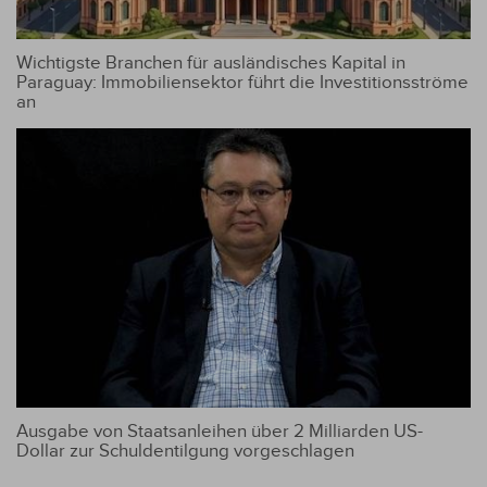
Wichtigste Branchen für ausländisches Kapital in
Paraguay: Immobiliensektor führt die Investitionsströme
an
Ausgabe von Staatsanleihen über 2 Milliarden US-
Dollar zur Schuldentilgung vorgeschlagen