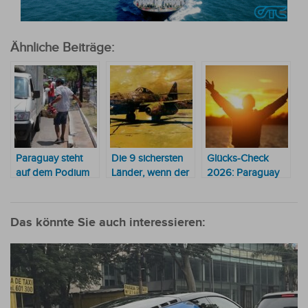
Ähnliche Beiträge:
Paraguay steht
Die 9 sichersten
Glücks-Check
auf dem Podium
Länder, wenn der
2026: Paraguay
der Länder mit
Dritte Weltkrieg
stürmt in die Top
dem höchsten
ausbricht
5 der
Grad an
glücklichsten
Das könnte Sie auch interessieren:
Informalität in der
Länder
Region
Südamerikas