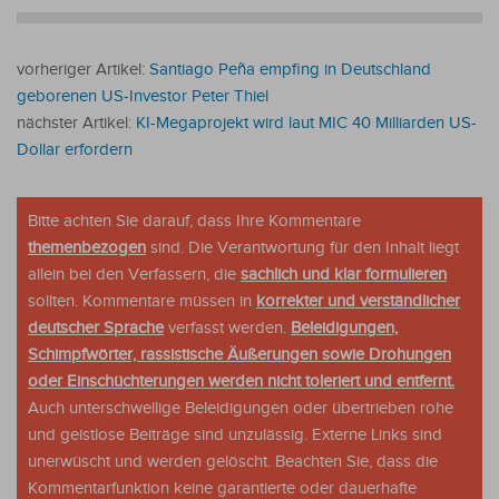
vorheriger Artikel:
Santiago Peña empfing in Deutschland
geborenen US-Investor Peter Thiel
nächster Artikel:
KI-Megaprojekt wird laut MIC 40 Milliarden US-
Dollar erfordern
Bitte achten Sie darauf, dass Ihre Kommentare
themenbezogen
sind. Die Verantwortung für den Inhalt liegt
allein bei den Verfassern, die
sachlich und klar formulieren
sollten. Kommentare müssen in
korrekter und verständlicher
deutscher Sprache
verfasst werden.
Beleidigungen,
Schimpfwörter, rassistische Äußerungen sowie Drohungen
oder Einschüchterungen werden nicht toleriert und entfernt.
Auch unterschwellige Beleidigungen oder übertrieben rohe
und geistlose Beiträge sind unzulässig. Externe Links sind
unerwüscht und werden gelöscht. Beachten Sie, dass die
Kommentarfunktion keine garantierte oder dauerhafte