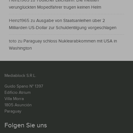
Heinz1965
zu
Tödlicher Leichtsinn: Die meisten
verunglückten Mopedfahrer trugen keinen Helm
Heinz1965
zu
Ausgabe von Staatsanleihen über 2
Milliarden US-Dollar zur Schuldentilgung vorgeschlagen
toto
zu
Paraguay schloss Nuklearabkommen mit USA in
Washington
Mediablock S.R.L.
Guido Spano N° 1397
Edificio Atrium
Villa Morra
1805 Asunción
Paraguay
Folgen Sie uns