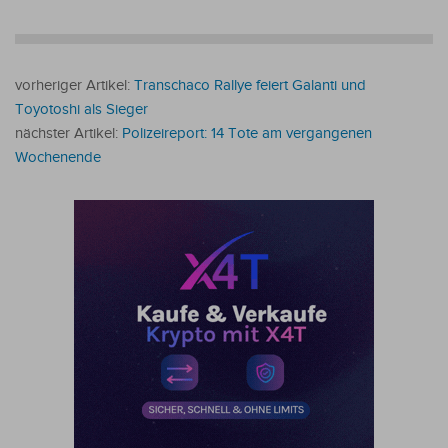
vorheriger Artikel:
Transchaco Rallye feiert Galanti und
Toyotoshi als Sieger
nächster Artikel:
Polizeireport: 14 Tote am vergangenen
Wochenende