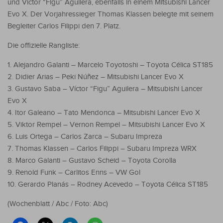
und Víctor “Figu” Aguilera, ebenfalls in einem Mitsubishi Lancer
Evo X. Der Vorjahressieger Thomas Klassen belegte mit seinem
Begleiter Carlos Filippi den 7. Platz.
Die offizielle Rangliste:
1. Alejandro Galanti – Marcelo Toyotoshi – Toyota Célica ST185
2. Didier Arias – Peki Núñez – Mitsubishi Lancer Evo X
3. Gustavo Saba – Víctor “Figu” Aguilera – Mitsubishi Lancer
Evo X
4. Itor Galeano – Tato Mendonca – Mitsubishi Lancer Evo X
5. Viktor Rempel – Vernon Rempel – Mitsubishi Lancer Evo X
6. Luis Ortega – Carlos Zarca – Subaru Impreza
7. Thomas Klassen – Carlos Filippi – Subaru Impreza WRX
8. Marco Galanti – Gustavo Scheid – Toyota Corolla
9. Renold Funk – Carlitos Enns – VW Gol
10. Gerardo Planás – Rodney Acevedo – Toyota Célica ST185
(Wochenblatt / Abc / Foto: Abc)