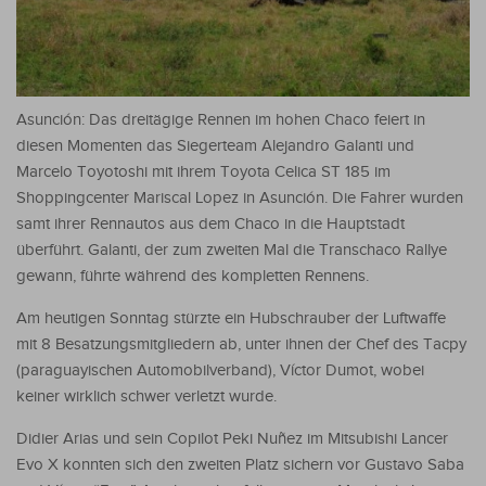
Asunción: Das dreitägige Rennen im hohen Chaco feiert in
diesen Momenten das Siegerteam Alejandro Galanti und
Marcelo Toyotoshi mit ihrem Toyota Celica ST 185 im
Shoppingcenter Mariscal Lopez in Asunción. Die Fahrer wurden
samt ihrer Rennautos aus dem Chaco in die Hauptstadt
überführt. Galanti, der zum zweiten Mal die Transchaco Rallye
gewann, führte während des kompletten Rennens.
Am heutigen Sonntag stürzte ein Hubschrauber der Luftwaffe
mit 8 Besatzungsmitgliedern ab, unter ihnen der Chef des Tacpy
(paraguayischen Automobilverband), Víctor Dumot, wobei
keiner wirklich schwer verletzt wurde.
Didier Arias und sein Copilot Peki Nuñez im Mitsubishi Lancer
Evo X konnten sich den zweiten Platz sichern vor Gustavo Saba