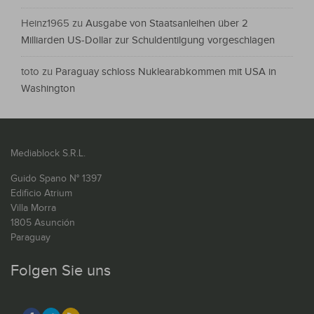
Heinz1965
zu
Ausgabe von Staatsanleihen über 2
Milliarden US-Dollar zur Schuldentilgung vorgeschlagen
toto
zu
Paraguay schloss Nuklearabkommen mit USA in
Washington
Mediablock S.R.L.
Guido Spano N° 1397
Edificio Atrium
Villa Morra
1805 Asunción
Paraguay
Folgen Sie uns