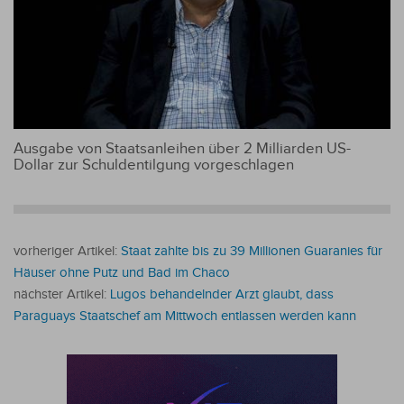
Ausgabe von Staatsanleihen über 2 Milliarden US-
Dollar zur Schuldentilgung vorgeschlagen
vorheriger Artikel:
Staat zahlte bis zu 39 Millionen Guaranies für
Häuser ohne Putz und Bad im Chaco
nächster Artikel:
Lugos behandelnder Arzt glaubt, dass
Paraguays Staatschef am Mittwoch entlassen werden kann