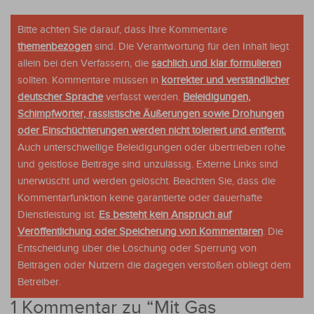
Bitte achten Sie darauf, dass Ihre Kommentare
themenbezogen
sind. Die Verantwortung für den Inhalt liegt
allein bei den Verfassern, die
sachlich und klar formulieren
sollten. Kommentare müssen in
korrekter und verständlicher
deutscher Sprache
verfasst werden.
Beleidigungen,
Schimpfwörter, rassistische Äußerungen sowie Drohungen
oder Einschüchterungen werden nicht toleriert und entfernt.
Auch unterschwellige Beleidigungen oder übertrieben rohe
und geistlose Beiträge sind unzulässig. Externe Links sind
unerwüscht und werden gelöscht. Beachten Sie, dass die
Kommentarfunktion keine garantierte oder dauerhafte
Dienstleistung ist.
Es besteht kein Anspruch auf
Veröffentlichung oder Speicherung von Kommentaren
. Die
Entscheidung über die Löschung oder Sperrung von
Beiträgen oder Nutzern die dagegen verstoßen obliegt dem
Betreiber.
1 Kommentar zu “
Mit Gas