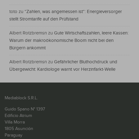
toto
zu
“Zahlen, was angemessen ist“: Energieversorger
stellt Stromtarife auf den Prüfstand
Albert Rotzbremsn
zu
Gute Wirtschaftszahlen, leere Kassen:
Warum der makroökonomische Boom nicht bei den
Bürgern ankommt
Albert Rotzbremsn
zu
Gefährlicher Bluthochdruck und
Übergewicht: Kardiologe warnt vor Herzinfarkt-Welle
Mediablock S.R.L.
Guido Spano N° 1397
Edificio Atrium
Villa Morra
1805 Asunción
Paraguay