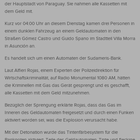
der Hauptstadt von Paraguay. Sie nahmen alle Kassetten mit
dem Geld mit.
Kurz vor 04:00 Uhr an diesem Dienstag kamen drei Personen in
einem dunklen Fahrzeug an einem Geldautomaten in den
Straßen Gómez Castro und Guido Spano im Stadtteil Villa Morra
in Asunción an.
Es handelt sich um einen Automaten der Sudameris-Bank.
Laut Alfieri Rojas, einem Experten der Polizeidirektion für
Wirtschaftskriminalität, auf Radio Monumental 1080 AM, hätten
die Kriminellen mit Gas das Gerät gesprengt und es geschafft,
alle Kassetten mit dem Geld mitzunehmen.
Bezüglich der Sprengung erklärte Rojas, dass das Gas im
Inneren des Geldautomaten freigesetzt und durch einen Funken
aktiviert worden sei, was die Explosion verursacht habe.
Mit der Detonation wurde das Tintenfärbesystem für die
Banknoten aktiviert. Teile des Geldautomaten, Tinte und fleckige